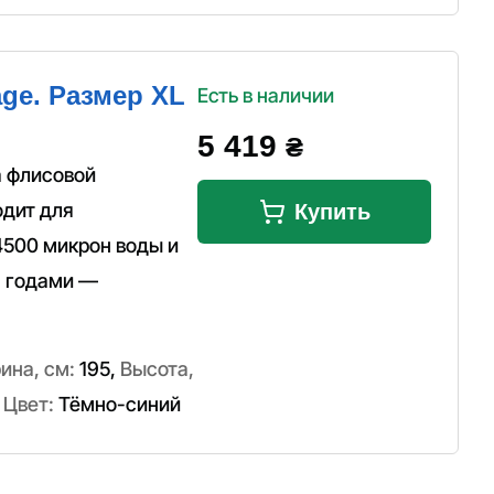
age. Размер XL
Есть в наличии
5 419
₴
а флисовой
одит для
Купить
4500 микрон воды и
н годами —
ина, см:
195
,
Высота,
,
Цвет:
Тёмно-синий