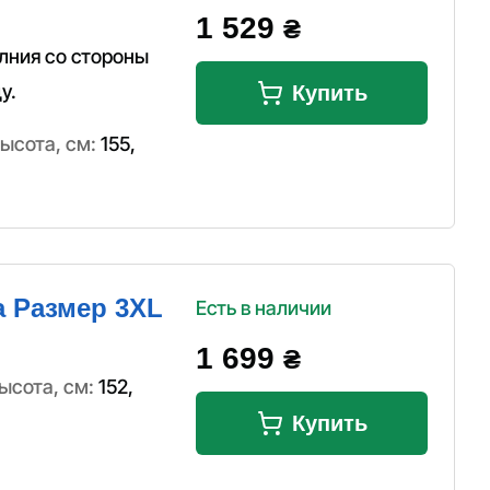
1 529
₴
олния со стороны
у.
Купить
ысота, см:
155
,
а Размер 3XL
Есть в наличии
1 699
₴
ысота, см:
152
,
Купить