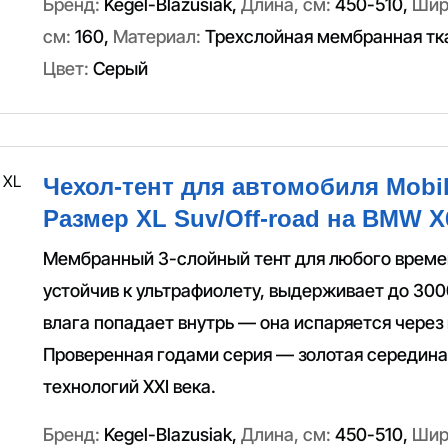
Бренд:
Kegel-Blazusiak
,
Длина, см:
450-510
,
Шир
см:
160
,
Материал:
Трехслойная мембранная тк
Цвет:
Серый
Чехол-тент для автомобиля Mobil
Размер XL Suv/Off-road на BMW X6
Мембранный 3-слойный тент для любого време
устойчив к ультрафиолету, выдерживает до 300
влага попадает внутрь — она испаряется через
Проверенная годами серия — золотая середин
технологий XXI века.
Бренд:
Kegel-Blazusiak
,
Длина, см:
450-510
,
Шир