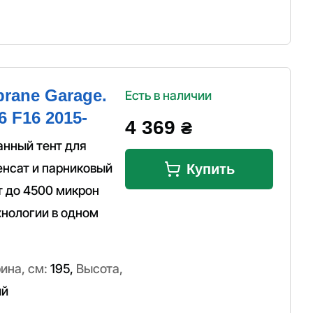
rane Garage.
Есть в наличии
 F16 2015-
4 369
₴
анный тент для
енсат и парниковый
Купить
т до 4500 микрон
нологии в одном
ина, см:
195
,
Высота,
ый