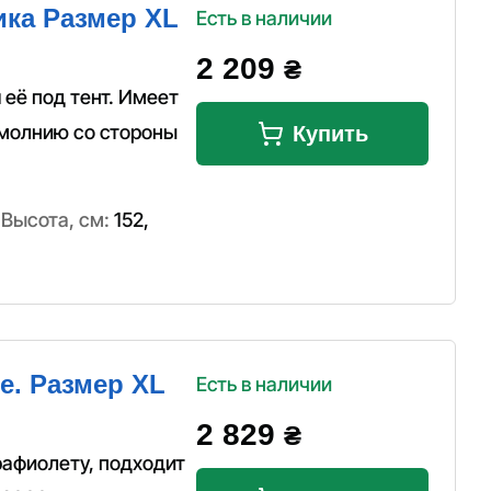
ика Размер XL
Есть в наличии
2 209
₴
 её под тент. Имеет
 молнию со стороны
Купить
,
Высота, см:
152
,
e. Размер XL
Есть в наличии
2 829
₴
рафиолету, подходит