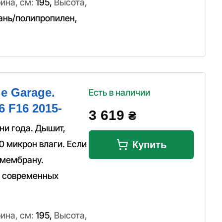
ина, см:
195
,
Высота,
ань/полипропилен
,
e Garage.
Есть в наличии
 F16 2015-
3 619
₴
ни года. Дышит,
0 микрон влаги. Если
Купить
 мембрану.
а современных
ина, см:
195
,
Высота,