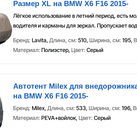
Размер XL на BMW X6 F16 2015-
Лёгкое использование в летний период, есть м
водителя и карманы для зеркал. Пропускает вод
Бренд:
Lavita
,
Длина, см:
510
,
Ширина, см:
195
,
В
Материал:
Полиэстер
,
Цвет:
Серый
Автотент Milex для внедорожник
на BMW X6 F16 2015-
Бренд:
Milex
,
Длина, см:
533
,
Ширина, см:
196
,
В
Материал:
PEVA+войлок
,
Цвет:
Серый