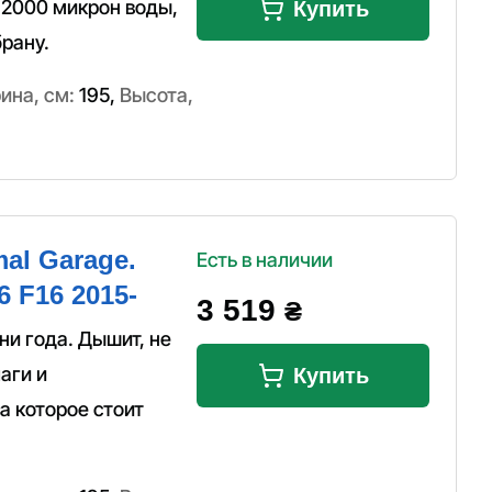
 2000 микрон воды,
Купить
рану.
ина, см:
195
,
Высота,
al Garage.
Есть в наличии
 F16 2015-
3 519
₴
и года. Дышит, не
аги и
Купить
а которое стоит