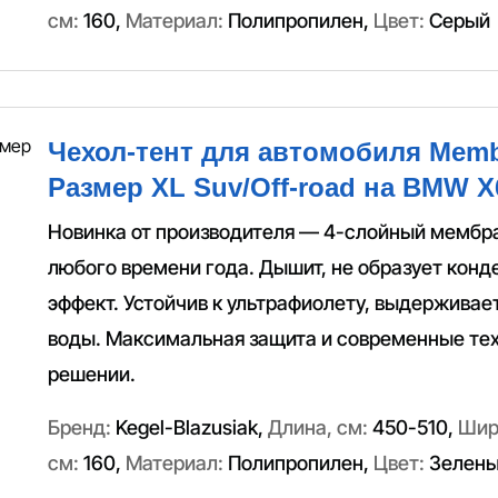
см:
160
,
Материал:
Полипропилен
,
Цвет:
Серый
Чехол-тент для автомобиля Memb
Размер XL Suv/Off-road на BMW X6
Новинка от производителя — 4-слойный мембр
любого времени года. Дышит, не образует конд
эффект. Устойчив к ультрафиолету, выдерживае
воды. Максимальная защита и современные тех
решении.
Бренд:
Kegel-Blazusiak
,
Длина, см:
450-510
,
Шир
см:
160
,
Материал:
Полипропилен
,
Цвет:
Зелен