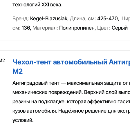
технологий XXI века.
Бренд:
Kegel-Blazusiak
,
Длина, см:
425-470
,
Шир
см:
136
,
Материал:
Полипропилен
,
Цвет:
Серый
Чехол-тент автомобильный Антигра
M2
Антиградовый тент — максимальная защита от 
механических повреждений. Верхний слой выпо
резины на подкладке, которая эффективно гаси
кузов автомобиля. Надёжное решение для экс
условий.