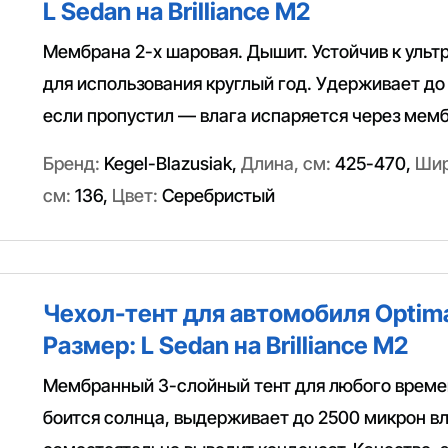
L Sedan на Brilliance M2
Мембрана 2-х шаровая. Дышит. Устойчив к ульт
для использования круглый год. Удерживает до
если пропустил — влага испаряется через мемб
Бренд:
Kegel-Blazusiak
,
Длина, см:
425-470
,
Шир
см:
136
,
Цвет:
Серебристый
Чехол-тент для автомобиля Optima
Размер: L Sedan на Brilliance M2
Мембранный 3-слойный тент для любого времен
боится солнца, выдерживает до 2500 микрон вл