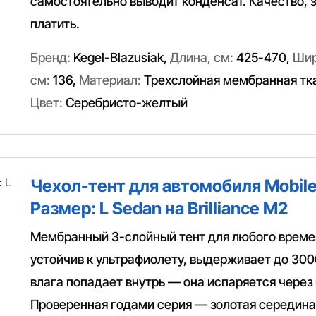
самостоятельно выводит конденсат. Качество, з
платить.
Бренд:
Kegel-Blazusiak
,
Длина, см:
425-470
,
Шир
см:
136
,
Материал:
Трехслойная мембранная тк
Цвет:
Серебристо-желтый
Чехол-тент для автомобиля Mobile
Размер: L Sedan на Brilliance M2
Мембранный 3-слойный тент для любого време
устойчив к ультрафиолету, выдерживает до 300
влага попадает внутрь — она испаряется через
Проверенная годами серия — золотая середин