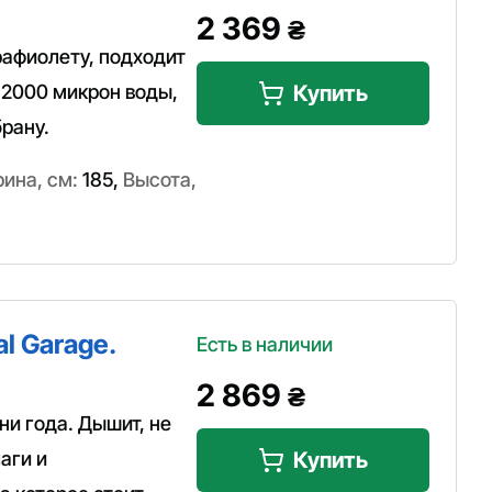
2 369
₴
рафиолету, подходит
 2000 микрон воды,
Купить
рану.
ина, см:
185
,
Высота,
l Garage.
Есть в наличии
2 869
₴
и года. Дышит, не
аги и
Купить