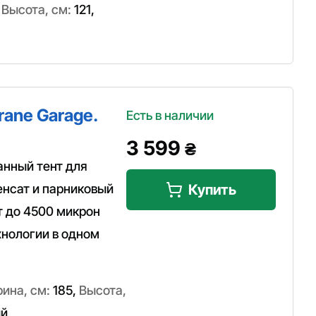
,
Высота, см:
121
,
ane Garage.
Есть в наличии
3 599
₴
анный тент для
енсат и парниковый
Купить
т до 4500 микрон
нологии в одном
ина, см:
185
,
Высота,
й