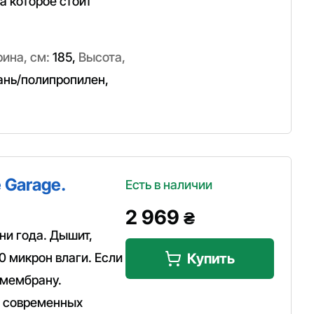
а которое стоит
ина, см:
185
,
Высота,
ань/полипропилен
,
 Garage.
Есть в наличии
2 969
₴
ни года. Дышит,
0 микрон влаги. Если
Купить
 мембрану.
а современных