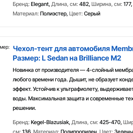
Бренд:
Elegant
,
Длина, см:
482
,
Ширина, см:
177
Материал:
Полиэстер
,
Цвет:
Серый
Чехол-тент для автомобиля Membr
Размер: L Sedan на Brilliance M2
Новинка от производителя — 4-слойный мембр
любого времени года. Дышит, не образует конд
эффект. Устойчив к ультрафиолету, выдерживае
воды. Максимальная защита и современные тех
решении.
Бренд:
Kegel-Blazusiak
,
Длина, см:
425-470
,
Шир
см:
136
,
Материал:
Полипропилен
,
Цвет:
Зелены