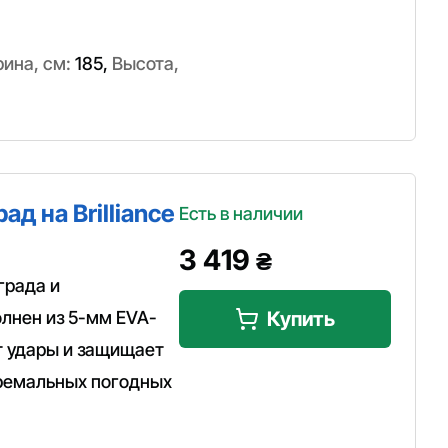
ина, см:
185
,
Высота,
д на Brilliance
Есть в наличии
3 419
₴
града и
лнен из 5-мм EVA-
Купить
т удары и защищает
тремальных погодных