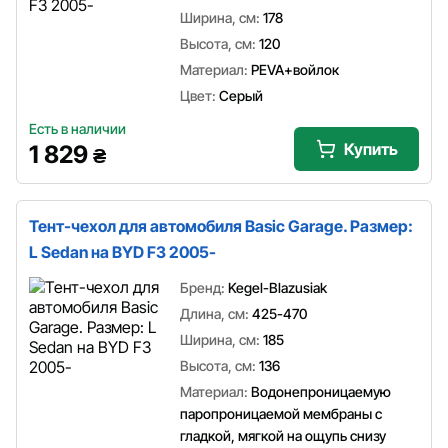
Ширина, см:
178
Высота, см:
120
Материал:
PEVA+войлок
Цвет:
Серый
Есть в наличии
Купить
1 829
₴
Тент-чехол для автомобиля Basic Garage. Размер:
L Sedan на BYD F3 2005-
Бренд:
Kegel-Blazusiak
Длина, см:
425-470
Ширина, см:
185
Высота, см:
136
Материал:
Водонепроницаемую
паропроницаемой мембраны с
гладкой, мягкой на ощупь снизу