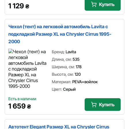
Купить
1 129
₴
Чехол (тент) на легковой автомобиль Lavita с
подкладкой Размер XL на Chrysler Cirrus 1995-
2000
Бренд:
Lavita
Длина, см:
535
Ширина, см:
178
Высота, см:
120
Материал:
PEVA+войлок
Цвет:
Серый
Есть в наличии
Купить
1 659
₴
Автотент Elegant Размер XL на Chrysler Cirrus