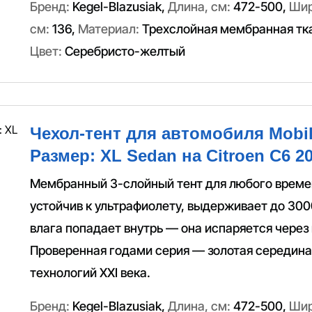
Бренд:
Kegel-Blazusiak
,
Длина, см:
472-500
,
Шир
см:
136
,
Материал:
Трехслойная мембранная тк
Цвет:
Серебристо-желтый
Чехол-тент для автомобиля Mobil
Размер: XL Sedan на Citroen C6 20
Мембранный 3-слойный тент для любого време
устойчив к ультрафиолету, выдерживает до 300
влага попадает внутрь — она испаряется через
Проверенная годами серия — золотая середин
технологий XXI века.
Бренд:
Kegel-Blazusiak
,
Длина, см:
472-500
,
Шир