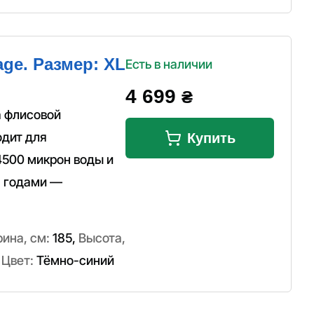
ge. Размер: XL
Есть в наличии
4 699
₴
а флисовой
одит для
Купить
4500 микрон воды и
н годами —
ина, см:
185
,
Высота,
,
Цвет:
Тёмно-синий