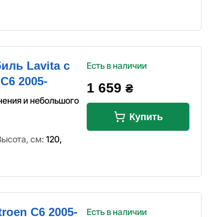
иль Lavita с
Есть в наличии
C6 2005-
1 659
₴
нения и небольшого
Купить
Высота, см:
120
,
troen C6 2005-
Есть в наличии