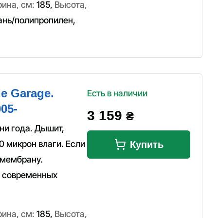
ина, см:
185
,
Высота,
ань/полипропилен
,
e Garage.
Есть в наличии
05-
3 159
₴
ни года. Дышит,
0 микрон влаги. Если
Купить
 мембрану.
а современных
ина, см:
185
,
Высота,