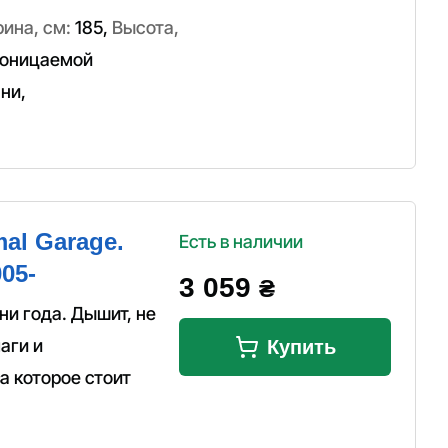
ина, см:
185
,
Высота,
оницаемой
ани
,
al Garage.
Есть в наличии
05-
3 059
₴
и года. Дышит, не
аги и
Купить
а которое стоит