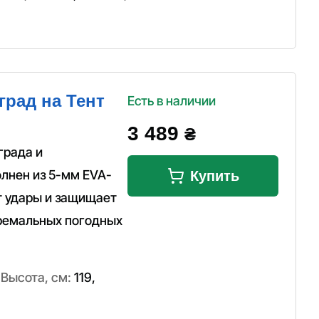
рад на Тент
Есть в наличии
3 489
₴
града и
лнен из 5-мм EVA-
Купить
т удары и защищает
тремальных погодных
,
Высота, см:
119
,