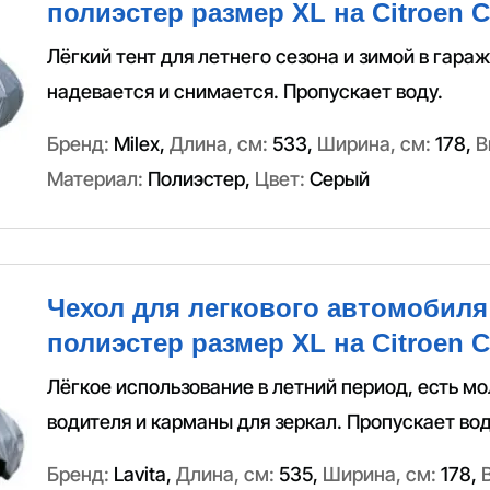
полиэстер размер XL на Citroen C
Лёгкий тент для летнего сезона и зимой в гараж
надевается и снимается. Пропускает воду.
Бренд:
Milex
,
Длина, см:
533
,
Ширина, см:
178
,
В
Материал:
Полиэстер
,
Цвет:
Серый
Чехол для легкового автомобиля 
полиэстер размер XL на Citroen C
Лёгкое использование в летний период, есть м
водителя и карманы для зеркал. Пропускает вод
Бренд:
Lavita
,
Длина, см:
535
,
Ширина, см:
178
,