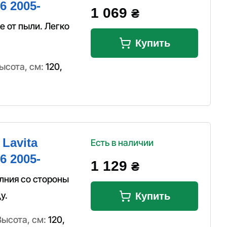
6 2005-
1 069
₴
е от пыли. Легко
Купить
ысота, см:
120
,
Lavita
Есть в наличии
6 2005-
1 129
₴
олния со стороны
у.
Купить
Высота, см:
120
,