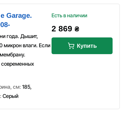
e Garage.
Есть в наличии
08-
2 869
₴
ни года. Дышит,
0 микрон влаги. Если
Купить
 мембрану.
а современных
ина, см:
185
,
:
Серый