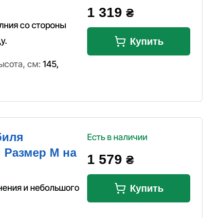
1 319
₴
олния со стороны
у.
Купить
ысота, см:
145
,
биля
Есть в наличии
й Размер M на
1 579
₴
нения и небольшого
Купить