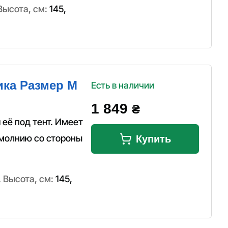
Высота, см:
145
,
ика Размер M
Есть в наличии
1 849
₴
 её под тент. Имеет
 молнию со стороны
Купить
,
Высота, см:
145
,