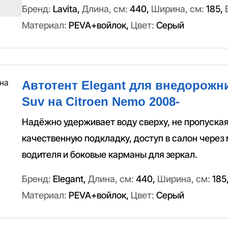
Бренд:
Lavita
,
Длина, см:
440
,
Ширина, см:
185
,
Материал:
PEVA+войлок
,
Цвет:
Серый
Автотент Elegant для внедорожн
Suv на Citroen Nemo 2008-
Надёжно удерживает воду сверху, не пропуская
качественную подкладку, доступ в салон через
водителя и боковые карманы для зеркал.
Бренд:
Elegant
,
Длина, см:
440
,
Ширина, см:
185
Материал:
PEVA+войлок
,
Цвет:
Серый