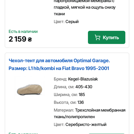
паропроницаемой мембраны с
гладкой, мягкой на ощупь снизу
ткани
Цвет:
Серый
Есть в наличии
Купить
2 159
₴
Чехол-тент для автомобиля Optimal Garage.
Размер: L1 hb/kombi на Fiat Bravo 1995-2001
Бренд:
Kegel-Blazusiak
Длина, см:
405-430
Ширина, см:
185
Высота, см:
136
Материал:
Трехслойная мембранная
ткань/полипропилен
Цвет:
Серебристо-желтый