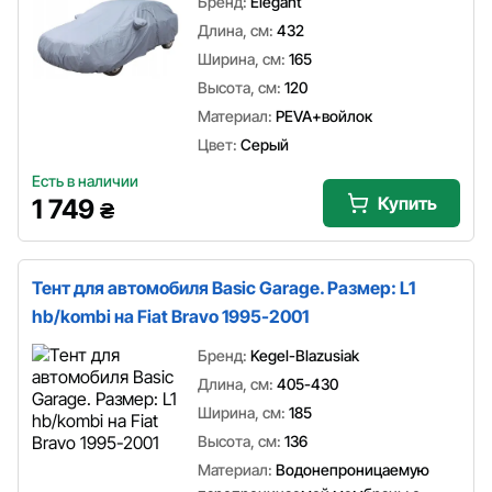
Бренд:
Elegant
Длина, см:
432
Ширина, см:
165
Высота, см:
120
Материал:
PEVA+войлок
Цвет:
Серый
Есть в наличии
Купить
1 749
₴
Тент для автомобиля Basic Garage. Размер: L1
hb/kombi на Fiat Bravo 1995-2001
Бренд:
Kegel-Blazusiak
Длина, см:
405-430
Ширина, см:
185
Высота, см:
136
Материал:
Водонепроницаемую