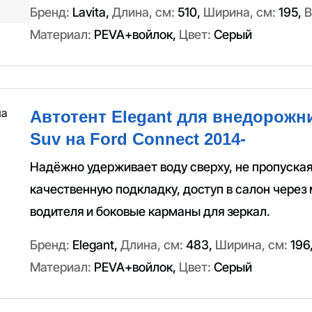
Бренд:
Lavita
,
Длина, см:
510
,
Ширина, см:
195
,
В
Материал:
PEVA+войлок
,
Цвет:
Серый
Автотент Elegant для внедорожн
Suv на Ford Connect 2014-
Надёжно удерживает воду сверху, не пропуская
качественную подкладку, доступ в салон через
водителя и боковые карманы для зеркал.
Бренд:
Elegant
,
Длина, см:
483
,
Ширина, см:
196
Материал:
PEVA+войлок
,
Цвет:
Серый