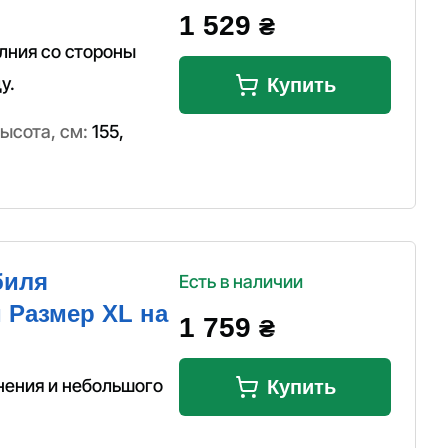
1 529
₴
олния со стороны
у.
Купить
ысота, см:
155
,
биля
Есть в наличии
 Размер XL на
1 759
₴
нения и небольшого
Купить