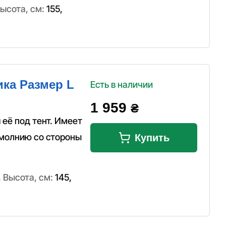
ысота, см:
155
,
ика Размер L
Есть в наличии
1 959
₴
 её под тент. Имеет
 молнию со стороны
Купить
,
Высота, см:
145
,