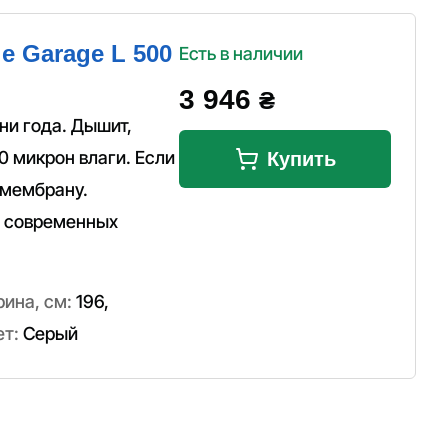
e Garage L 500
Есть в наличии
3 946
₴
ни года. Дышит,
0 микрон влаги. Если
Купить
 мембрану.
а современных
ина, см:
196
,
ет:
Серый