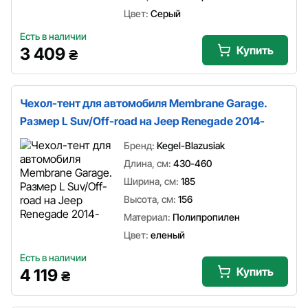
Цвет:
Серый
Есть в наличии
Купить
3 409
₴
Чехол-тент для автомобиля Membrane Garage.
Размер L Suv/Off-road на Jeep Renegade 2014-
Бренд:
Kegel-Blazusiak
Длина, см:
430-460
Ширина, см:
185
Высота, см:
156
Материал:
Полипропилен
Цвет:
еленый
Есть в наличии
Купить
4 119
₴