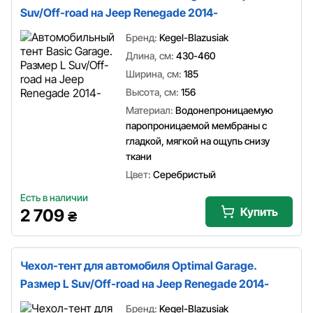
Suv/Off-road на Jeep Renegade 2014-
Бренд:
Kegel-Blazusiak
Длина, см:
430-460
Ширина, см:
185
Высота, см:
156
Материал:
Водонепроницаемую
паропроницаемой мембраны с
гладкой, мягкой на ощупь снизу
ткани
Цвет:
Серебристый
Есть в наличии
Купить
2 709
₴
Чехол-тент для автомобиля Optimal Garage.
Размер L Suv/Off-road на Jeep Renegade 2014-
Бренд:
Kegel-Blazusiak