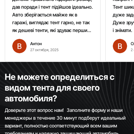
дав поради і тент підійшов ідеально.
Тент шика
Авто зберігається майже як в
дуже зад
гаражі, виглядає тент гарно, не так
Дуже зруч
як дешеві тенти, які здуває першим
і знімати.
вітром. Гарно кріпиться.
Антон
О
Рекомендую однозначно!
27 октября, 2025
2
Не можете определиться с
видом тента для своего
автомобиля?
Доверьте этот вопрос нам! Заполните форму и наши
менеджеры в течение 30 минут подберут идеальный
вариант, полностью соответствующий всем вашим
требованиям и надежно защищающий автомобиль.