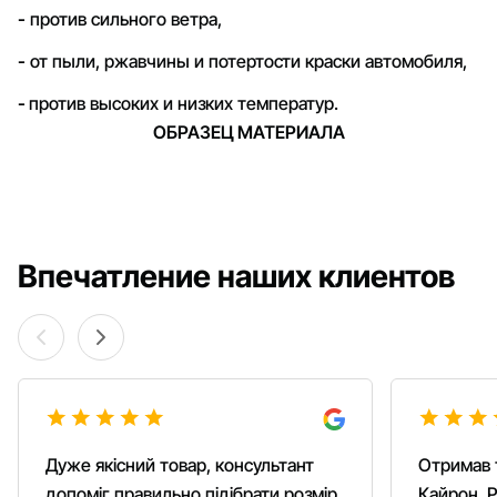
-
против сильного ветра,
-
от пыли, ржавчины и потертости краски автомобиля,
-
против высоких и низких температур.
ОБРАЗЕЦ МАТЕРИАЛА
Впечатление наших клиентов
Дуже якісний товар, консультант
Отримав 
допоміг правильно підібрати розмір,
Кайрон. Р