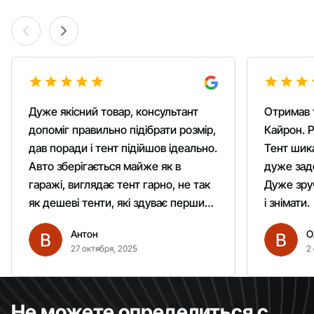
Дуже якісний товар, консультант
Отримав 
допоміг правильно підібрати розмір,
Кайрон. Р
дав поради і тент підійшов ідеально.
Тент шика
Авто зберігається майже як в
дуже зад
гаражі, виглядає тент гарно, не так
Дуже зруч
як дешеві тенти, які здуває першим
і знімати.
вітром. Гарно кріпиться.
Антон
О
Рекомендую однозначно!
27 октября, 2025
2
Не можете определиться с