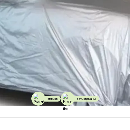
змейка
есть карманы