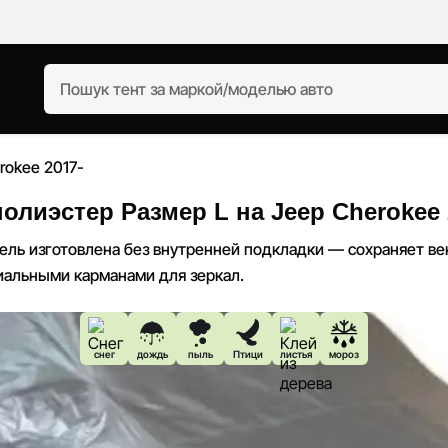
rokee 2017-
олиэстер Размер L на Jeep Cherokee 
ль изготовлена без внутренней подкладки — сохраняет вен
иальными карманами для зеркал.
снег
дождь
пыль
Птици
листья
мороз