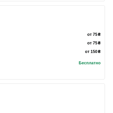
₴
от 75
₴
от 75
₴
от 150
Бесплатно