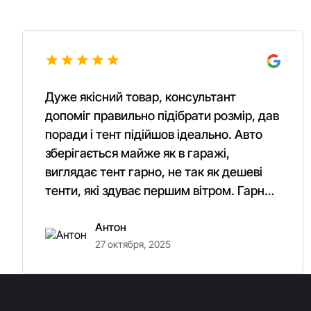
Дуже якісний товар, консультант
допоміг правильно підібрати розмір, дав
поради і тент підійшов ідеально. Авто
зберігається майже як в гаражі,
виглядає тент гарно, не так як дешеві
тенти, які здуває першим вітром. Гарно
кріпиться. Рекомендую однозначно!
Антон
27 октября, 2025