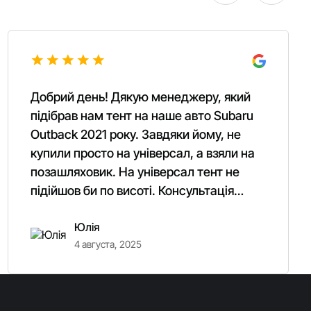
Добрий день! Дякую менеджеру, який
підібрав нам тент на наше авто Subaru
Outback 2021 року. Завдяки йому, не
купили просто на універсал, а взяли на
позашляховик. На універсал тент не
підійшов би по висоті. Консультація
Вашого менеджера ідеальна та дуже
Юлія
якісна. Ще раз Дякую.
4 августа, 2025