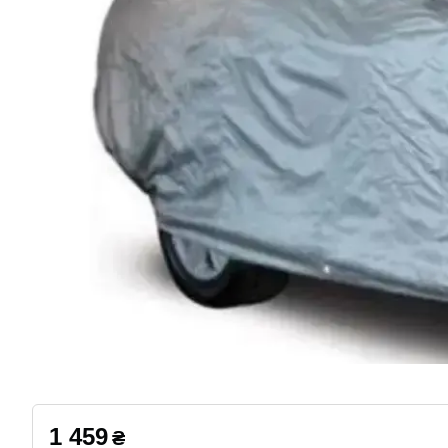
1 459
₴