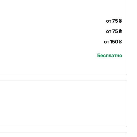
от 75
₴
от 75
₴
от 150
₴
Бесплатно