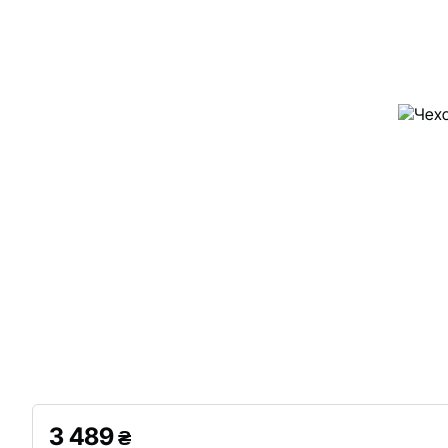
3 489
₴