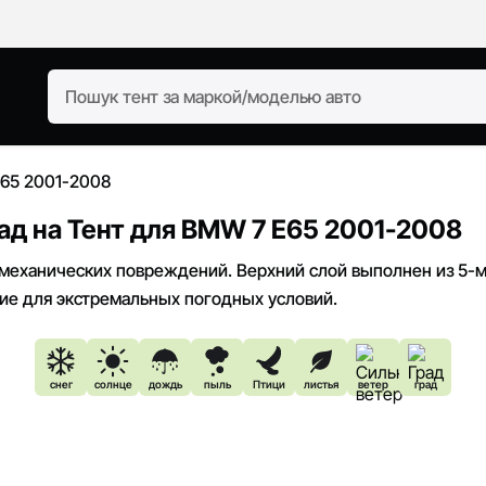
E65 2001-2008
д на Тент для BMW 7 E65 2001-2008
 механических повреждений. Верхний слой выполнен из 5-м
ие для экстремальных погодных условий.
снег
солнце
дождь
пыль
Птици
листья
ветер
град