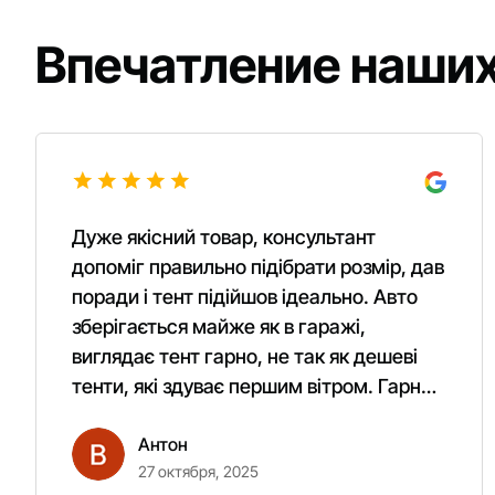
Впечатление наших
Дуже якісний товар, консультант
допоміг правильно підібрати розмір, дав
поради і тент підійшов ідеально. Авто
зберігається майже як в гаражі,
виглядає тент гарно, не так як дешеві
тенти, які здуває першим вітром. Гарно
кріпиться. Рекомендую однозначно!
Антон
27 октября, 2025