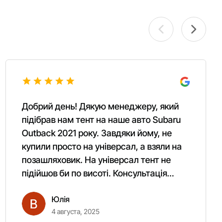
Добрий день! Дякую менеджеру, який
підібрав нам тент на наше авто Subaru
Outback 2021 року. Завдяки йому, не
купили просто на універсал, а взяли на
позашляховик. На універсал тент не
підійшов би по висоті. Консультація
Вашого менеджера ідеальна та дуже
Юлія
якісна. Ще раз Дякую.
4 августа, 2025