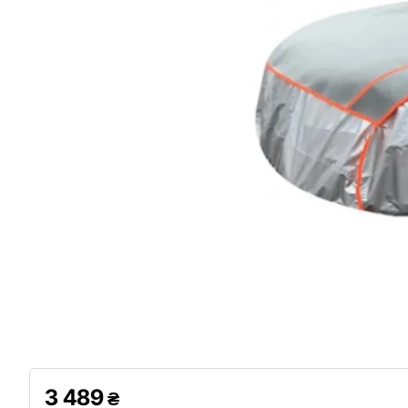
3 489
₴