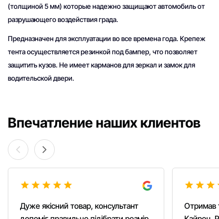
(толщиной 5 мм) которые надежно защищают автомобиль от
разрушающего воздействия града.
Предназначен для эксплуатации во все времена года. Крепеж
тента осуществляется резинкой под бампер, что позволяет
защитить кузов. Не имеет карманов для зеркал и замок для
водительской двери.
Впечатление наших клиентов
Дуже якісний товар, консультант
Отримав 
допоміг правильно підібрати розмір,
Кайрон. Р