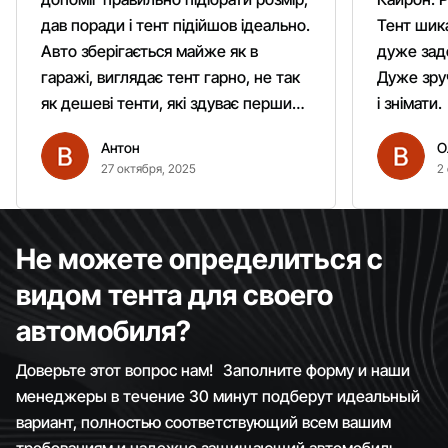
дав поради і тент підійшов ідеально.
Тент шика
Авто зберігається майже як в
дуже зад
гаражі, виглядає тент гарно, не так
Дуже зруч
як дешеві тенти, які здуває першим
і знімати.
вітром. Гарно кріпиться.
Антон
О
Рекомендую однозначно!
27 октября, 2025
2
Не можете определиться с
видом тента для своего
автомобиля?
Доверьте этот вопрос нам! Заполните форму и наши
менеджеры в течение 30 минут подберут идеальный
вариант, полностью соответствующий всем вашим