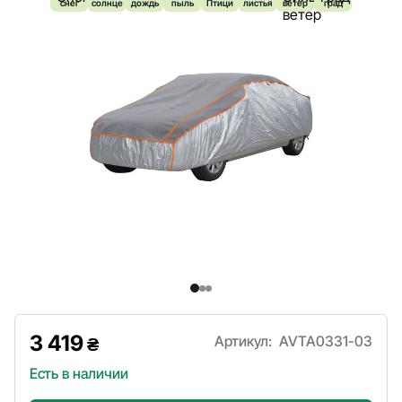
снег
солнце
дождь
пыль
Птици
листья
ветер
град
3 419
Артикул:
AVTA0331-03
₴
Есть в наличии