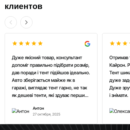
клиентов
Дуже якісний товар, консультант
Отримав 
допоміг правильно підібрати розмір,
Кайрон. Р
дав поради і тент підійшов ідеально.
Тент шика
Авто зберігається майже як в
дуже зад
гаражі, виглядає тент гарно, не так
Дуже зруч
як дешеві тенти, які здуває першим
і знімати.
вітром. Гарно кріпиться.
Антон
Рекомендую однозначно!
27 октября, 2025