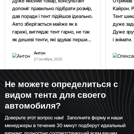
Дуже якісний товар, консультант
Отримав 
допоміг правильно підібрати розмір,
Кайрон. Р
дав поради і тент підійшов ідеально.
Тент шика
Авто зберігається майже як в
дуже зад
гаражі, виглядає тент гарно, не так
Дуже зруч
як дешеві тенти, які здуває першим
і знімати.
вітром. Гарно кріпиться.
Антон
Рекомендую однозначно!
27 октября, 2025
Не можете определиться с
видом тента для своего
автомобиля?
Доверьте этот вопрос нам! Заполните форму и наши
менеджеры в течение 30 минут подберут идеальный
вариант, полностью соответствующий всем вашим