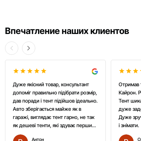
Впечатление наших клиентов
Дуже якісний товар, консультант
Отримав 
допоміг правильно підібрати розмір,
Кайрон. Р
дав поради і тент підійшов ідеально.
Тент шика
Авто зберігається майже як в
дуже зад
гаражі, виглядає тент гарно, не так
Дуже зруч
як дешеві тенти, які здуває першим
і знімати.
вітром. Гарно кріпиться.
Антон
О