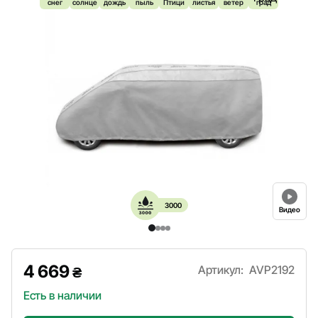
снег
солнце
дождь
пыль
Птици
листья
ветер
град
3000
Видео
4 669
Артикул:
AVP2192
₴
Есть в наличии