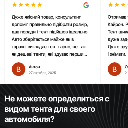
Дуже якісний товар, консультант
Отримав 
допоміг правильно підібрати розмір,
Кайрон. Р
дав поради і тент підійшов ідеально.
Тент шика
Авто зберігається майже як в
дуже зад
гаражі, виглядає тент гарно, не так
Дуже зруч
як дешеві тенти, які здуває першим
і знімати.
вітром. Гарно кріпиться.
Антон
О
Рекомендую однозначно!
27 октября, 2025
2
Не можете определиться с
видом тента для своего
автомобиля?