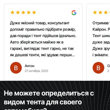
Дуже якісний товар, консультант
Отримав 
допоміг правильно підібрати розмір,
Кайрон. Р
дав поради і тент підійшов ідеально.
Тент шика
Авто зберігається майже як в
дуже зад
гаражі, виглядає тент гарно, не так
Дуже зруч
як дешеві тенти, які здуває першим
і знімати.
вітром. Гарно кріпиться.
Антон
О
Рекомендую однозначно!
27 октября, 2025
2
Не можете определиться с
видом тента для своего