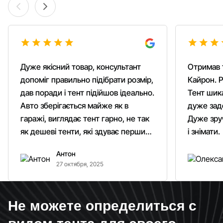
Дуже якісний товар, консультант
Отримав 
допоміг правильно підібрати розмір,
Кайрон. Р
дав поради і тент підійшов ідеально.
Тент шика
Авто зберігається майже як в
дуже зад
гаражі, виглядає тент гарно, не так
Дуже зруч
як дешеві тенти, які здуває першим
і знімати.
вітром. Гарно кріпиться.
Антон
Рекомендую однозначно!
27 октября, 2025
Не можете определиться с