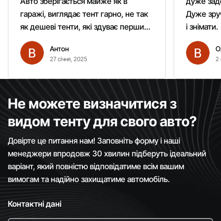
Авто зберігається майже як в
дуже зад
гаражі, виглядає тент гарно, не так
Дуже зруч
як дешеві тенти, які здуває першим
і знімати.
вітром. Гарно кріпиться.
Антон
О
Рекомендую однозначно!
27 січня, 2025
2 
Не можете визначитися з
видом тенту для свого авто?
Довірте це питання нам! Заповніть форму і наші
менеджери впродовж 30 хвилин підберуть ідеальний
варіант, який повністю відповідатиме всім вашим
вимогам та надійно захищатиме автомобіль.
Контактні дані