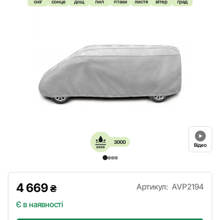
сніг
сонце
дощ
пил
птахи
листя
вітер
град
3000
Відео
4 669
Артикул:
AVP2194
₴
Є в наявності