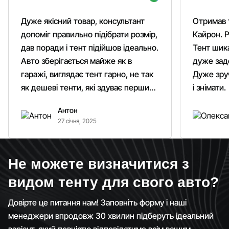
Дуже якісний товар, консультант
Отримав 
допоміг правильно підібрати розмір,
Кайрон. Р
дав поради і тент підійшов ідеально.
Тент шика
Авто зберігається майже як в
дуже зад
гаражі, виглядає тент гарно, не так
Дуже зруч
як дешеві тенти, які здуває першим
і знімати.
вітром. Гарно кріпиться.
Антон
Рекомендую однозначно!
27 січня, 2025
Не можете визначитися з
видом тенту для свого авто?
Довірте це питання нам! Заповніть форму і наші
менеджери впродовж 30 хвилин підберуть ідеальний
варіант, який повністю відповідатиме всім вашим