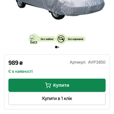
без змійки
без карманів
989
Артикул:
AVP3850
₴
Є в наявності
Купити
Купити в 1 клік