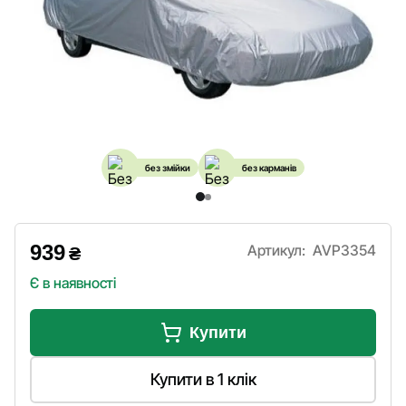
без змійки
без карманів
939
Артикул:
AVP3354
₴
Є в наявності
Купити
Купити в 1 клік