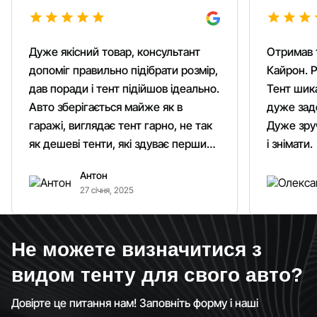
Дуже якісний товар, консультант
Отримав 
допоміг правильно підібрати розмір,
Кайрон. Р
дав поради і тент підійшов ідеально.
Тент шика
Авто зберігається майже як в
дуже зад
гаражі, виглядає тент гарно, не так
Дуже зруч
як дешеві тенти, які здуває першим
і знімати.
вітром. Гарно кріпиться.
Антон
Рекомендую однозначно!
27 січня, 2025
Не можете визначитися з
видом тенту для свого авто?
Довірте це питання нам! Заповніть форму і наші