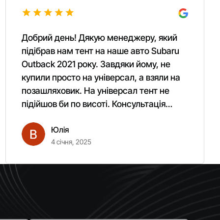
Добрий день! Дякую менеджеру, який
підібрав нам тент на наше авто Subaru
Outback 2021 року. Завдяки йому, не
купили просто на універсал, а взяли на
позашляховик. На універсал тент не
підійшов би по висоті. Консультація
Вашого менеджера ідеальна та дуже
Юлія
якісна. Ще раз Дякую.
4 січня, 2025