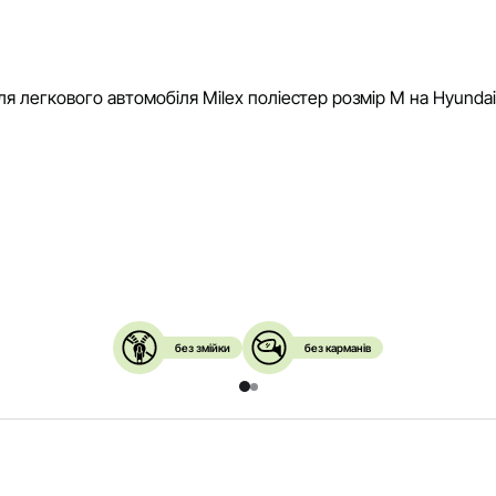
без змійки
без карманів