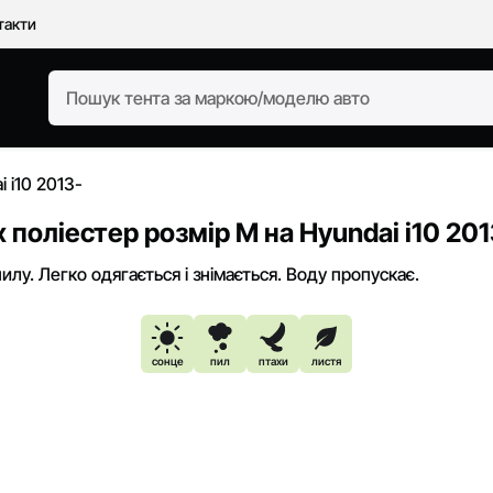
такти
i i10 2013-
 поліестер розмір M на Hyundai i10 201
пилу. Легко одягається і знімається. Воду пропускає.
сонце
пил
птахи
листя