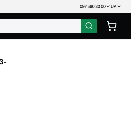
097 560 30 00
UA
3-