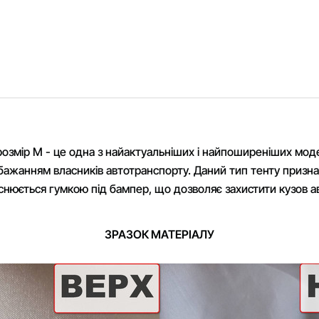
розмір M - це одна з найактуальніших і найпоширеніших моделе
ажанням власників автотранспорту. Даний тип тенту призначе
йснюється гумкою під бампер, що дозволяє захистити кузов а
ЗРАЗОК МАТЕРІАЛУ