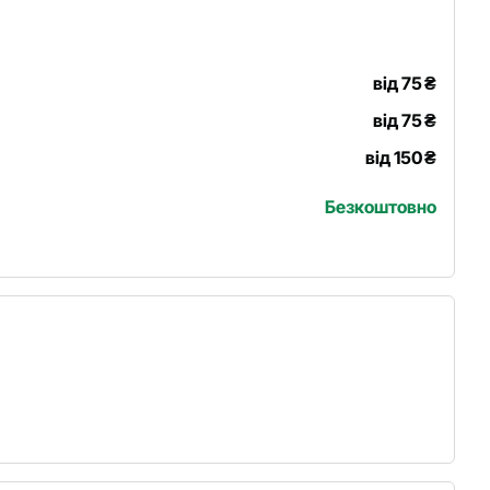
від 75
₴
від 75
₴
від 150
₴
Безкоштовно