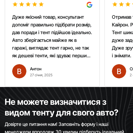
Дуже якісний товар, консультант
Отримав 
допоміг правильно підібрати розмір,
Кайрон. Р
дав поради і тент підійшов ідеально.
Тент шика
Авто зберігається майже як в
дуже зад
гаражі, виглядає тент гарно, не так
Дуже зруч
як дешеві тенти, які здуває першим
і знімати.
вітром. Гарно кріпиться.
Антон
О
Рекомендую однозначно!
27 січня, 2025
2 
Не можете визначитися з
видом тенту для свого авто?
Довірте це питання нам! Заповніть форму і наші
менеджери впродовж 30 хвилин підберуть ідеальний