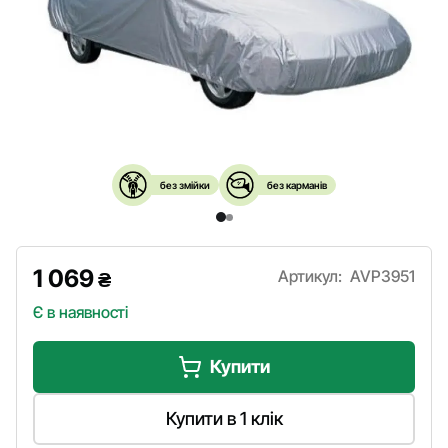
без змійки
без карманів
1 069
Артикул:
AVP3951
₴
Є в наявності
Купити
Купити в 1 клік