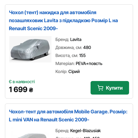
Чохол (тент) накидка для автомобіля
позашляховик Lavita з підкладкою Розмір L на
Renault Scenic 2009-
Бренд:
Lavita
Довжина, см:
480
Висота, см:
155
Матеріал:
PEVA+повсть
Колір:
Сірий
Є в наявності
Купити
1 699
₴
Чохол-тент для автомобіля Mobile Garage. Розмір:
L mini VAN на Renault Scenic 2009-
Бренд:
Kegel-Blazusiak