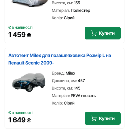
Висота, см:
155
Матеріал:
Поліестер
Колір:
Сірий
Є в наявності
Купити
1 459
₴
Автотент Milex для позашляховика Розмір L на
Renault Scenic 2009-
Бренд:
Milex
Довжина, см:
457
Висота, см:
145
Матеріал:
PEVA+повсть
Колір:
Сірий
Є в наявності
Купити
1 649
₴