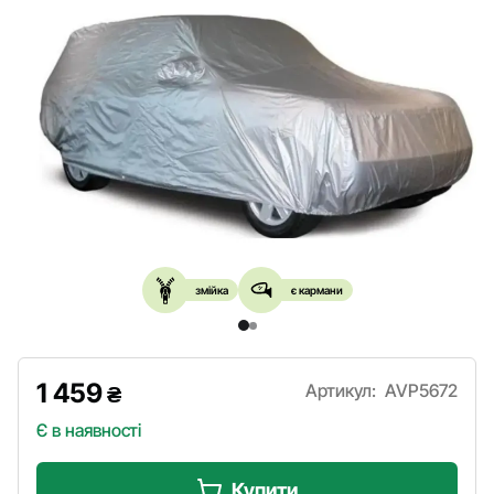
змійка
є кармани
1 459
Артикул:
AVP5672
₴
Є в наявності
Купити