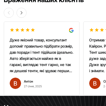
Дуже якісний товар, консультант
Отримав 
допоміг правильно підібрати розмір,
Кайрон. Р
дав поради і тент підійшов ідеально.
Тент шика
Авто зберігається майже як в
дуже зад
гаражі, виглядає тент гарно, не так
Дуже зруч
як дешеві тенти, які здуває першим
і знімати.
вітром. Гарно кріпиться.
Антон
О
Рекомендую однозначно!
27 січня, 2025
2 