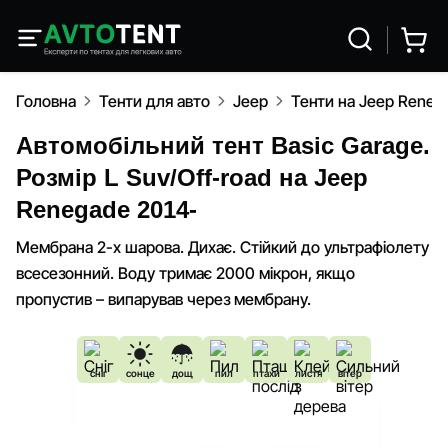
Головна
Тенти для авто
Jeep
Тенти на Jeep Reneg
Автомобільний тент Basic Garage.
Розмір L Suv/Off-road на Jeep
Renegade 2014-
Мембрана 2-х шарова. Дихає. Стійкий до ультрафіолету
всесезонний. Воду тримає 2000 мікрон, якщо
пропустив – випарував через мембрану.
сніг
сонце
дощ
пил
птахи
листя
вітер