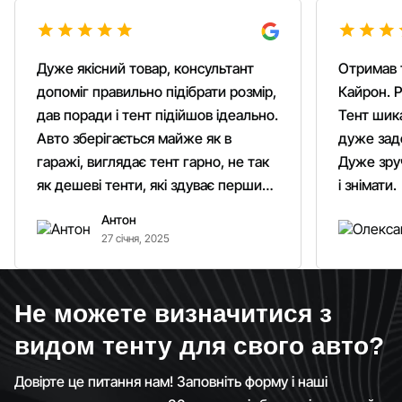
Дуже якісний товар, консультант
Отримав 
допоміг правильно підібрати розмір,
Кайрон. Р
дав поради і тент підійшов ідеально.
Тент шика
Авто зберігається майже як в
дуже зад
гаражі, виглядає тент гарно, не так
Дуже зруч
як дешеві тенти, які здуває першим
і знімати.
вітром. Гарно кріпиться.
Антон
Рекомендую однозначно!
27 січня, 2025
Не можете визначитися з
видом тенту для свого авто?
Довірте це питання нам! Заповніть форму і наші