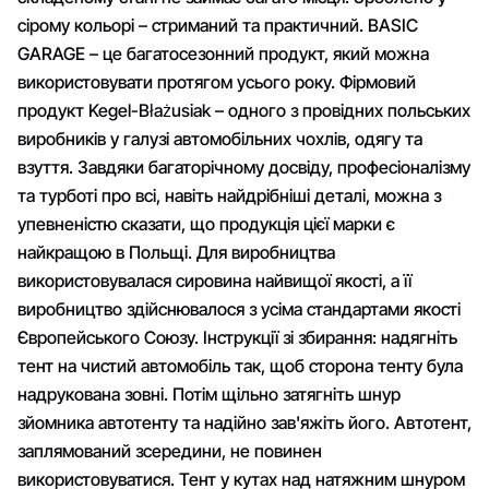
сірому кольорі – стриманий та практичний. BASIC
GARAGE – це багатосезонний продукт, який можна
використовувати протягом усього року. Фірмовий
продукт Kegel-Błażusiak – одного з провідних польських
виробників у галузі автомобільних чохлів, одягу та
взуття. Завдяки багаторічному досвіду, професіоналізму
та турботі про всі, навіть найдрібніші деталі, можна з
упевненістю сказати, що продукція цієї марки є
найкращою в Польщі. Для виробництва
використовувалася сировина найвищої якості, а її
виробництво здійснювалося з усіма стандартами якості
Європейського Союзу. Інструкції зі збирання: надягніть
тент на чистий автомобіль так, щоб сторона тенту була
надрукована зовні. Потім щільно затягніть шнур
зйомника автотенту та надійно зав'яжіть його. Автотент,
заплямований зсередини, не повинен
використовуватися. Тент у кутах над натяжним шнуром