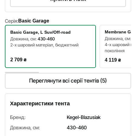
Серія:
Basic Garage
Membrane Gara
Basic Garage, L Suv/Off-road
Довжина, см:
4
Довжина, см:
430-460
4-х шаровий ма
2-х шаровий матеріал, бюджетний
покоління
2 709
₴
4 119
₴
Переглянути всі серії тентів (5)
Характеристики тента
Бренд:
Kegel-Blazusiak
Довжина, см:
430-460