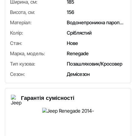
Ширина, см:
185
Висота, см:
156
Матеріал:
Водонепроникна паропроникна мембрана з гладкою, м'якою на дотик знизу тканиною.
Колір:
Сріблястий
Стан:
Нове
Марка, модель:
Renegade
Тип кузова:
Позашляховик/Кросовер
Сезон:
Демісезон
Гарантія сумісності