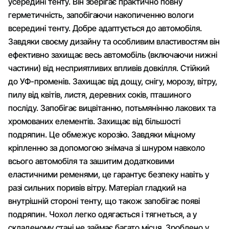
усередині тенту. Він зберігає практично повну
герметичність, запобігаючи накопиченню вологи
всередині тенту. Добре адаптується до автомобіля.
Завдяки своєму дизайну та особливим властивостям він
ефективно захищає весь автомобіль (включаючи нижні
частини) від несприятливих впливів довкілля. Стійкий
до УФ-променів. Захищає від дощу, снігу, морозу, вітру,
пилу від квітів, листя, деревних соків, пташиного
посліду. Запобігає вицвітанню, потьмянінню лакових та
хромованих елементів. Захищає від більшості
подряпин. Це обмежує корозію. Завдяки міцному
кріпленню за допомогою знімача зі шнуром навколо
всього автомобіля та зашитим додатковими
еластичними ременями, це гарантує безпеку навіть у
разі сильних поривів вітру. Матеріал гладкий на
внутрішній стороні тенту, що також запобігає появі
подряпин. Чохол легко одягається і тягнеться, а у
складеному стані не займає багато місця. Зроблено у