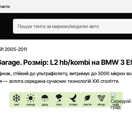
такти
91 2005-2011
arage. Розмір: L2 hb/kombi на BMW 3 E
ихає, стійкий до ультрафіолету, витримує до 3000 мікрон в
 — золота середина сучасних технологій XXI століття.
сніг
сонце
дощ
пил
птахи
листя
вітер
град