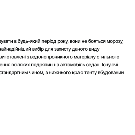
вувати в будь-який період року, вони не бояться морозу,
найнадійніший вибір для захисту даного виду
K виготовлені з водонепроникного матеріалу стильного
ення всіляких подряпин на автомобіль седан. Існуючі
ся стандартним чином, з нижнього краю тенту вбудований