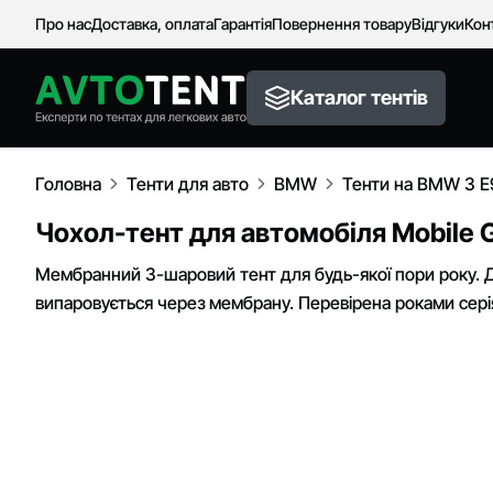
Про нас
Доставка, оплата
Гарантія
Повернення товару
Відгуки
Кон
Каталог тентів
Головна
Тенти для авто
BMW
Тенти на BMW 3 E
Чохол-тент для автомобіля Mobile G
Мембранний 3-шаровий тент для будь-якої пори року. Д
випаровується через мембрану. Перевірена роками серія