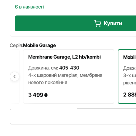
Є в наявності
Купити
Серія:
Mobile Garage
Membrane Garage, L2 hb/kombi
Mobil
Довжина, см:
405-430
Довжи
етний
4-х шаровий матеріал, мембрана
3-х ш
нового покоління
рівен
2 88
3 499
₴