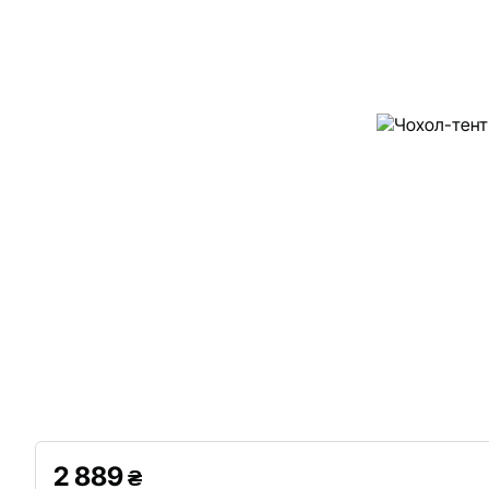
2 889
₴