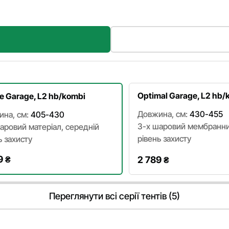
Optimal Garage, L2 hb/
e Garage, L2 hb/kombi
Довжина, см:
430-455
на, см:
405-430
3-х шаровий мембранни
аровий матеріал, cередній
рівень захисту
ь захисту
9
₴
2 789
₴
Переглянути всі серії тентів (5)