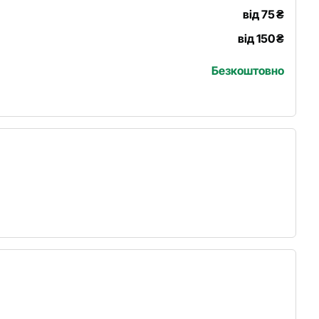
від 75
₴
від 150
₴
Безкоштовно