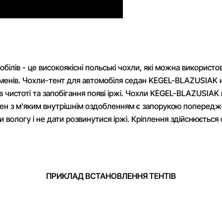
білів - це високоякісні польські чохли, які можна використо
роменів. Чохли-тент для автомобіля седан KEGEL-BLAZUSIAK 
 в чистоті та запобігання появі іржі. Чохли KEGEL-BLAZUSIA
ілен з м'яким внутрішнім оздобленням є запорукою попередж
сти вологу і не дати розвинутися іржі. Кріплення здійснюєть
ПРИКЛАД ВСТАНОВЛЕННЯ ТЕНТІВ