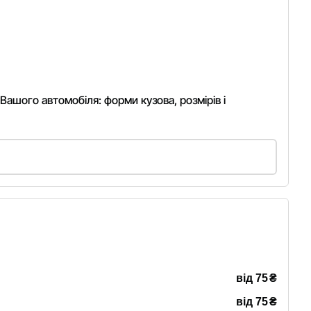
 Вашого автомобіля: форми кузова, розмірів і
₴
від 75
₴
від 75