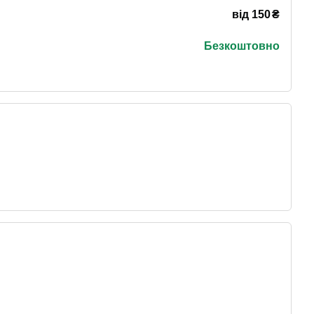
₴
від 150
Безкоштовно