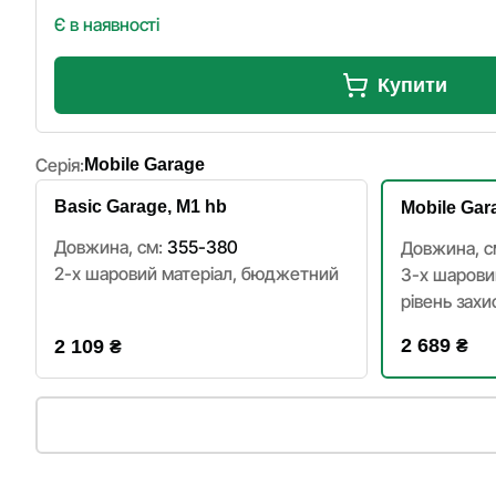
Є в наявності
Купити
Серія:
Mobile Garage
Basic Garage, M1 hb
Mobile Gar
Довжина, см:
355-380
Довжина, с
2-х шаровий матеріал, бюджетний
3-х шарови
рівень захи
2 689
2 109
₴
₴