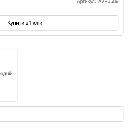
Артикул:
AVP0589
Купити в 1 клік
редній