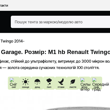
такти
t Twingo 2014-
Garage. Розмір: M1 hb Renault Twingo
ихає, стійкий до ультрафіолету, витримує до 3000 мікрон в
 — золота середина сучасних технологій XXI століття.
сніг
сонце
дощ
пил
птахи
листя
вітер
град