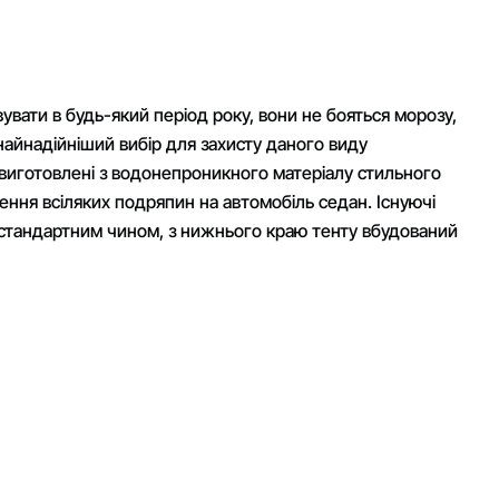
вувати в будь-який період року, вони не бояться морозу,
найнадійніший вибір для захисту даного виду
K виготовлені з водонепроникного матеріалу стильного
ення всіляких подряпин на автомобіль седан. Існуючі
ся стандартним чином, з нижнього краю тенту вбудований