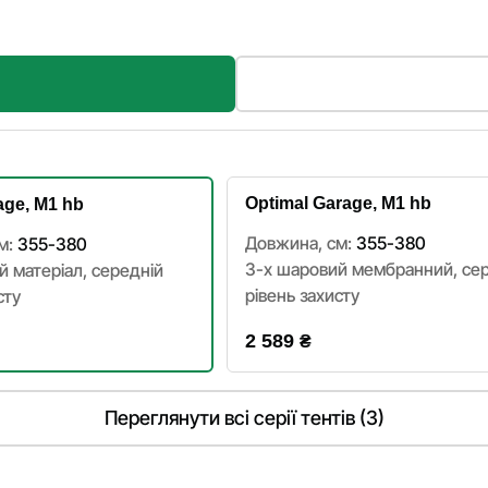
Optimal Garage, M1 hb
age, M1 hb
Довжина, см:
355-380
м:
355-380
3-х шаровий мембранний, се
й матеріал, cередній
рівень захисту
сту
2 589
₴
Переглянути всі серії тентів (3)