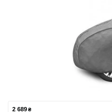
2 689
₴