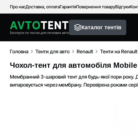
Про нас
Доставка, оплата
Гарантія
Повернення товару
Відгуки
Кон
Каталог тентів
Головна
Тенти для авто
Renault
Тенти на Renaul
Чохол-тент для автомобіля Mobile 
Мембранний 3-шаровий тент для будь-якої пори року. Д
випаровується через мембрану. Перевірена роками серія