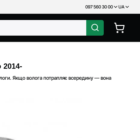
097 560 30 00
UA
 2014-
ологи. Якщо волога потрапляє всередину — вона