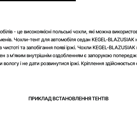
білів - це високоякісні польські чохли, які можна використо
роменів. Чохли-тент для автомобіля седан KEGEL-BLAZUSIAK 
 в чистоті та запобігання появі іржі. Чохли KEGEL-BLAZUSIA
ілен з м'яким внутрішнім оздобленням є запорукою попередж
сти вологу і не дати розвинутися іржі. Кріплення здійснюєть
ПРИКЛАД ВСТАНОВЛЕННЯ ТЕНТІВ