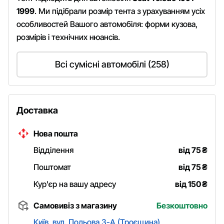
1999
. Ми підібрали розмір тента з урахуванням усіх
особливостей Вашого автомобіля: форми кузова,
розмірів і технічних нюансів.
Всі сумісні автомобілі (258)
Доставка
Нова пошта
Відділення
від 75
₴
Поштомат
від 75
₴
Кур'єр на вашу адресу
від 150
₴
Самовивіз з магазину
Безкоштовно
Київ, вул. Польова 3-А (Троєщина)