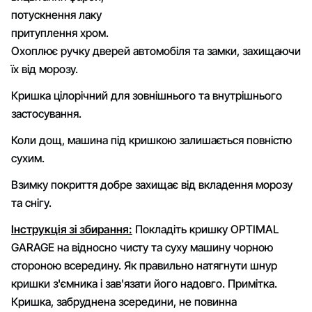
потускнення лаку
притуплення хром.
Охоплює ручку дверей автомобіля та замки, захищаючи
їх від морозу.
Кришка цілорічний для зовнішнього та внутрішнього
застосування.
Коли дощ, машина під кришкою залишається повністю
сухим.
Взимку покриття добре захищає від вкладення морозу
та снігу.
Інструкція зі збирання:
Покладіть кришку OPTIMAL
GARAGE на відносно чисту та суху машину чорною
стороною всередину. Як правильно натягнути шнур
кришки з'ємника і зав'язати його надовго. Примітка.
Кришка, забруднена зсередини, не повинна