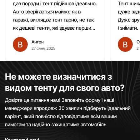
дав поради і тент підійшов ідеально.
Тент шика
Авто зберігається майже як в
дуже зад
гаражі, виглядає тент гарно, не так
Дуже зруч
як дешеві тенти, які здуває першим
і знімати.
вітром. Гарно кріпиться.
Антон
О
Рекомендую однозначно!
27 січня, 2025
2 
Не можете визначитися з
видом тенту для свого авто?
Довірте це питання нам! Заповніть форму і наші
менеджери впродовж 30 хвилин підберуть ідеальний
варіант, який повністю відповідатиме всім вашим
вимогам та надійно захищатиме автомобіль.