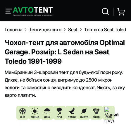
Головна
Тенти для авто
Seat
Тенти на Seat Toledo 
Чохол-тент для автомобіля Optimal
Garage. Розмір: L Sedan на Seat
Toledo 1991-1999
Мембранний 3-шаровий тент для будь-якої пори року.
Дихає, не боїться сонця, витримує до 2500 мікрон
вологи та самостійно виводить конденсат. Якість, за яку
варто платити.
сніг
сонце
дощ
пил
птахи
листя
вітер
град