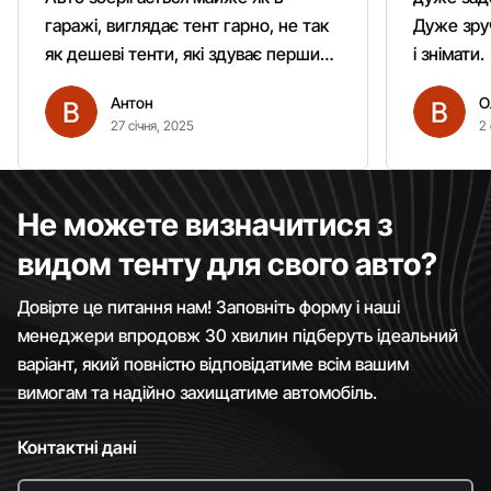
гаражі, виглядає тент гарно, не так
Дуже зруч
як дешеві тенти, які здуває першим
і знімати.
вітром. Гарно кріпиться.
Антон
О
Рекомендую однозначно!
27 січня, 2025
2 
Не можете визначитися з
видом тенту для свого авто?
Довірте це питання нам! Заповніть форму і наші
менеджери впродовж 30 хвилин підберуть ідеальний
варіант, який повністю відповідатиме всім вашим
вимогам та надійно захищатиме автомобіль.
Контактні дані