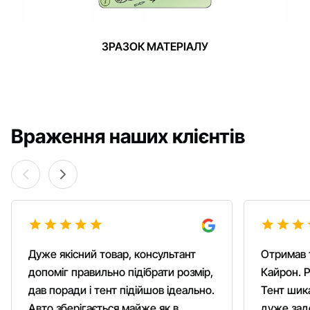
ЗРАЗОК МАТЕРІАЛУ
Враження наших клієнтів
Дуже якісний товар, консультант
Отримав 
допоміг правильно підібрати розмір,
Кайрон. Р
дав поради і тент підійшов ідеально.
Тент шика
Авто зберігається майже як в
дуже зад