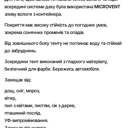
всередині системи даху була використана
MICROVENT
зливу вологи з контейнера.
Покриття має високу стійкість до погодних умов,
зокрема сонячних променів та опадів.
Від зовнішнього боку тенту не поглинає воду та стійкий
до забруднень.
Зсередини тент виконаний з гладкого матеріалу,
безпечний для фарби. Бережись автомобіля.
Захищає від:
дощ, сніг, мороз,
вітер,
пил з квітами, листям, сік з дерев,
пташиний послід.
УФ-випромінювання.
Захищає від кузова: