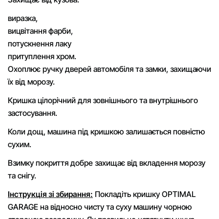
виразка,
вицвітання фарби,
потускнення лаку
притуплення хром.
Охоплює ручку дверей автомобіля та замки, захищаючи
їх від морозу.
Кришка цілорічний для зовнішнього та внутрішнього
застосування.
Коли дощ, машина під кришкою залишається повністю
сухим.
Взимку покриття добре захищає від вкладення морозу
та снігу.
Інструкція зі збирання:
Покладіть кришку OPTIMAL
GARAGE на відносно чисту та суху машину чорною