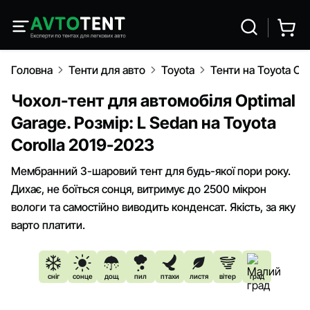
Головна
Тенти для авто
Toyota
Тенти на Toyota Co
Чохол-тент для автомобіля Optimal
Garage. Розмір: L Sedan на Toyota
Corolla 2019-2023
Мембранний 3-шаровий тент для будь-якої пори року.
Дихає, не боїться сонця, витримує до 2500 мікрон
вологи та самостійно виводить конденсат. Якість, за яку
варто платити.
сніг
сонце
дощ
пил
птахи
листя
вітер
град