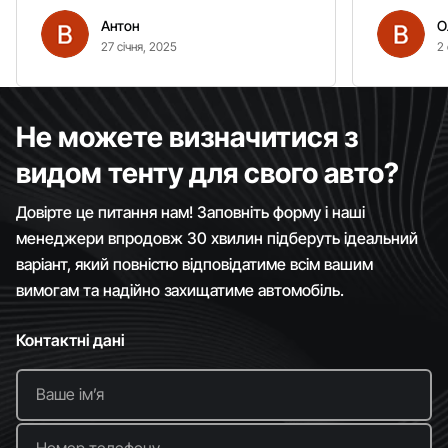
вітром. Гарно кріпиться.
Антон
О
Рекомендую однозначно!
27 січня, 2025
2 
Не можете визначитися з
видом тенту для свого авто?
Довірте це питання нам! Заповніть форму і наші
менеджери впродовж 30 хвилин підберуть ідеальний
варіант, який повністю відповідатиме всім вашим
вимогам та надійно захищатиме автомобіль.
Контактні дані
Ваше імʼя
Номер телефону