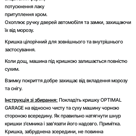
потускнення лаку
притуплення хром.
Охоплює ручку дверей автомобіля та замки, захищаючи
їх від морозу.
Кришка цілорічний для зовнішнього та внутрішнього
застосування.
Коли дощ, машина під кришкою залишається повністю
сухим.
Взимку покриття добре захищає від вкладення морозу
та снігу.
Інструкція зі збирання:
Покладіть кришку OPTIMAL
GARAGE на відносно чисту та суху машину чорною
стороною всередину. Як правильно натягнути шнур
кришки з'ємника і зав'язати його надовго. Примітка.
Кришка, забруднена зсередини, не повинна