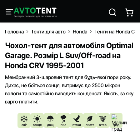
Головна
Тенти для авто
Honda
Тенти на Honda CR
Чохол-тент для автомобіля Optimal
Garage. Розмір L Suv/Off-road на
Honda CRV 1995-2001
Мембранний 3-шаровий тент для будь-якої пори року.
Дихає, не боїться сонця, витримує до 2500 мікрон
вологи та самостійно виводить конденсат. Якість, за яку
варто платити.
сніг
сонце
дощ
пил
птахи
листя
вітер
град