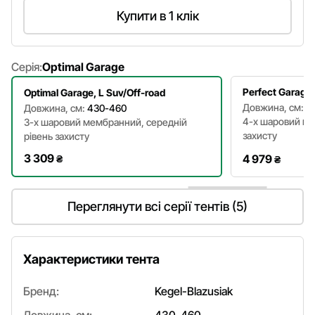
Купити в 1 клік
Серія:
Optimal Garage
Perfect Garage,
Optimal Garage, L Suv/Off-road
Довжина, см:
4
Довжина, см:
430-460
4-х шаровий ма
3-х шаровий мембранний, середній
захисту
рівень захисту
3 309
4 979
₴
₴
Переглянути всі серії тентів (5)
Характеристики тента
Бренд:
Kegel-Blazusiak