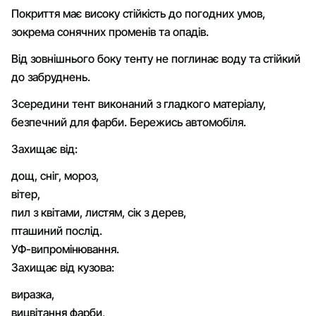
Покриття має високу стійкість до погодних умов,
зокрема сонячних променів та опадів.
Від зовнішнього боку тенту не поглинає воду та стійкий
до забруднень.
Зсередини тент виконаний з гладкого матеріалу,
безпечний для фарби. Бережись автомобіля.
Захищає від:
дощ, сніг, мороз,
вітер,
пил з квітами, листям, сік з дерев,
пташиний послід.
УФ-випромінювання.
Захищає від кузова:
виразка,
вицвітання фарби,