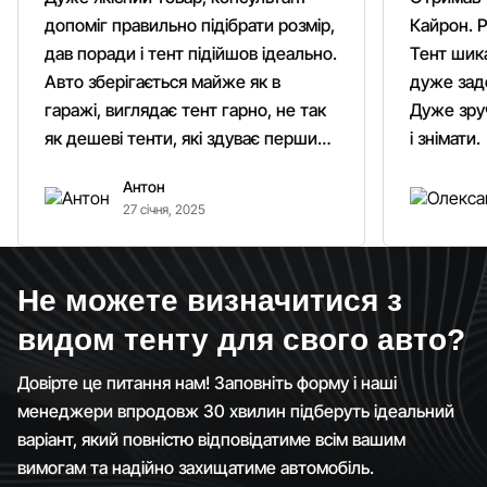
допоміг правильно підібрати розмір,
Кайрон. Р
дав поради і тент підійшов ідеально.
Тент шика
Авто зберігається майже як в
дуже зад
гаражі, виглядає тент гарно, не так
Дуже зруч
як дешеві тенти, які здуває першим
і знімати.
вітром. Гарно кріпиться.
Антон
Рекомендую однозначно!
27 січня, 2025
Не можете визначитися з
видом тенту для свого авто?
Довірте це питання нам! Заповніть форму і наші
менеджери впродовж 30 хвилин підберуть ідеальний
варіант, який повністю відповідатиме всім вашим
вимогам та надійно захищатиме автомобіль.