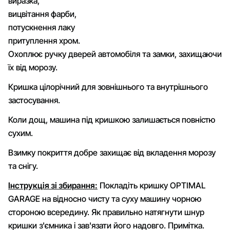
виразка,
вицвітання фарби,
потускнення лаку
притуплення хром.
Охоплює ручку дверей автомобіля та замки, захищаючи
їх від морозу.
Кришка цілорічний для зовнішнього та внутрішнього
застосування.
Коли дощ, машина під кришкою залишається повністю
сухим.
Взимку покриття добре захищає від вкладення морозу
та снігу.
Інструкція зі збирання:
Покладіть кришку OPTIMAL
GARAGE на відносно чисту та суху машину чорною
стороною всередину. Як правильно натягнути шнур
кришки з'ємника і зав'язати його надовго. Примітка.