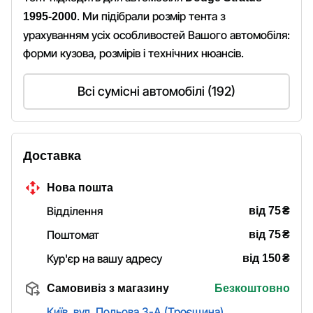
. Ми підібрали розмір тента з
1995-2000
урахуванням усіх особливостей Вашого автомобіля:
форми кузова, розмірів і технічних нюансів.
Всі сумісні автомобілі (192)
Доставка
Нова пошта
₴
Відділення
від 75
₴
Поштомат
від 75
₴
Кур'єр на вашу адресу
від 150
Самовивіз з магазину
Безкоштовно
Київ, вул. Польова 3-А (Троєщина)