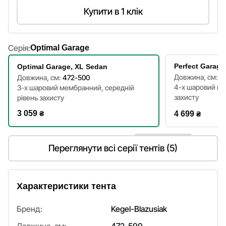
Купити в 1 клік
Серія:
Optimal Garage
Perfect Garage
Optimal Garage, XL Sedan
Довжина, см:
4
Довжина, см:
472-500
4-х шаровий ма
3-х шаровий мембранний, середній
захисту
рівень захисту
3 059
₴
4 699
₴
Переглянути всі серії тентів (5)
Характеристики тента
Бренд:
Kegel-Blazusiak