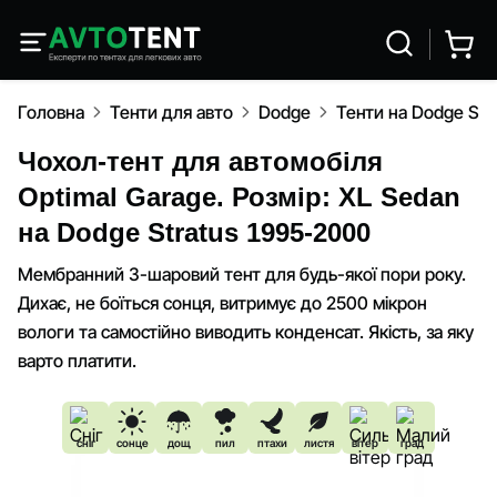
Головна
Тенти для авто
Dodge
Тенти на Dodge Str
Чохол-тент для автомобіля
Optimal Garage. Розмір: XL Sedan
на Dodge Stratus 1995-2000
Мембранний 3-шаровий тент для будь-якої пори року.
Дихає, не боїться сонця, витримує до 2500 мікрон
вологи та самостійно виводить конденсат. Якість, за яку
варто платити.
сніг
сонце
дощ
пил
птахи
листя
вітер
град