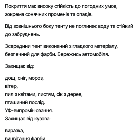
Покриття має високу стійкість до погодних умов,
зокрема сонячних променів та опадів.
Від зовнішнього боку тенту не поглинає воду та стійкий
до забруднень.
Зсередини тент виконаний з гладкого матеріалу,
безпечний для фарби. Бережись автомобіля.
Захищає від:
дощ, сніг, мороз,
вітер,
пил з квітами, листям, сік з дерев,
пташиний послід.
УФ-випромінювання.
Захищає від кузова:
виразка,
вицвітання фарби,