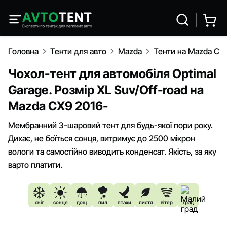
Головна
Тенти для авто
Mazda
Тенти на Mazda CX
Чохол-тент для автомобіля Optimal
Garage. Розмір XL Suv/Off-road на
Mazda CX9 2016-
Мембранний 3-шаровий тент для будь-якої пори року.
Дихає, не боїться сонця, витримує до 2500 мікрон
вологи та самостійно виводить конденсат. Якість, за яку
варто платити.
сніг
сонце
дощ
пил
птахи
листя
вітер
град