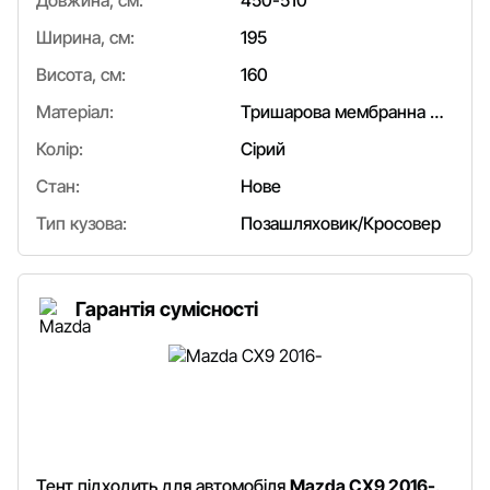
Довжина, см:
450-510
Ширина, см:
195
Висота, см:
160
Матеріал:
Тришарова мембранна тканина/поліпропілен
Колір:
Сірий
Стан:
Нове
Тип кузова:
Позашляховик/Кросовер
Гарантія сумісності
Тент підходить для автомобіля
Mazda CX9 2016-
.