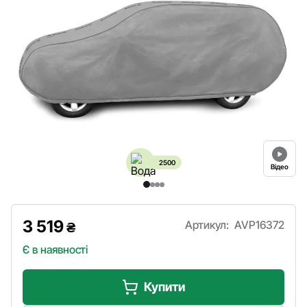
2500
Відео
3 519
Артикул:
AVP16372
₴
Є в наявності
Купити