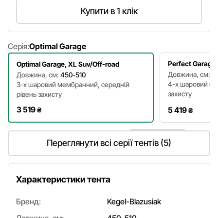
Купити в 1 клік
Серія:
Optimal Garage
Perfect Garage,
Optimal Garage, XL Suv/Off-road
Довжина, см:
4
Довжина, см:
450-510
4-х шаровий ма
3-х шаровий мембранний, середній
захисту
рівень захисту
3 519
5 419
₴
₴
Переглянути всі серії тентів (5)
Характеристики тента
Бренд:
Kegel-Blazusiak