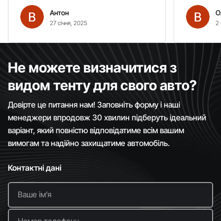
вітром. Гарно кріпиться.
Антон
О
Рекомендую однозначно!
27 січня, 2025
2 
Не можете визначитися з
видом тенту для свого авто?
Довірте це питання нам! Заповніть форму і наші
менеджери впродовж 30 хвилин підберуть ідеальний
варіант, який повністю відповідатиме всім вашим
вимогам та надійно захищатиме автомобіль.
Контактні дані
Ваше імʼя
Номер телефону