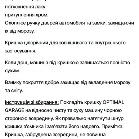
потускнення лаку
притуплення хром.
Охоплює ручку дверей автомобіля та замки, захищаючи
їх від морозу.
Кришка цілорічний для зовнішнього та внутрішнього
застосування.
Коли дощ, машина під кришкою залишається повністю
сухим.
Взимку покриття добре захищає від вкладення морозу
та снігу.
Інструкція зі збирання:
Покладіть кришку OPTIMAL
GARAGE на відносно чисту та суху машину чорною
стороною всередину. Як правильно натягнути шнур
кришки з'ємника і зав'язати його надовго. Примітка.
Кришка, забруднена зсередини, не повинна