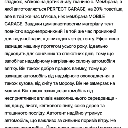
гладкою, м'якою на дотик знизу тканиною. Мембрана, з
якої виготовляється PERFECT GARAGE, на 20% товстіша,
але в той же час м'якша, ніж мембрана MOBILE
GARAGE. Завдяки цим властивостям матеріалу тент
повністю водонепроникний і в той же час проникний
для водяної пари, що виходить з-під тенту. Ефективно
захищає машину протягом усього року. Ідеально
підходить для сонячних та спекотних днів, тому що
запобігає надмірному нагріванню салону автомобіля
влітку. Він також добре працює взимку, тому що
захищає автомобіль від надмірного охолодження, а
також кузова, від снігу та морозу. Він не замерзає на
машині. Він також захищає автомобіль від
несприятливих впливів навколишнього середовища -
від дощу, листя, квіткового пилу, соків дерев та
пташиного посліду. Автотент надійно утримує
автомобіль, що важливо за сильних поривів вітру. Не
дряпає автомобіль. Його дуже легко надіти і витягнути,