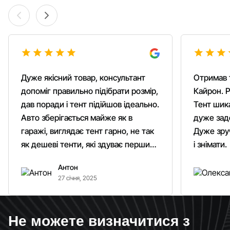
Дуже якісний товар, консультант
Отримав 
допоміг правильно підібрати розмір,
Кайрон. Р
дав поради і тент підійшов ідеально.
Тент шика
Авто зберігається майже як в
дуже зад
гаражі, виглядає тент гарно, не так
Дуже зруч
як дешеві тенти, які здуває першим
і знімати.
вітром. Гарно кріпиться.
Антон
Рекомендую однозначно!
27 січня, 2025
Не можете визначитися з