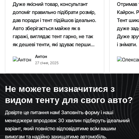
Дуже якісний товар, консультант
Отримав 
допоміг правильно підібрати розмір,
Кайрон. Р
дав поради і тент підійшов ідеально.
Тент шика
Авто зберігається майже як в
дуже зад
гаражі, виглядає тент гарно, не так
Дуже зруч
як дешеві тенти, які здуває першим
і знімати.
вітром. Гарно кріпиться.
Антон
Рекомендую однозначно!
27 січня, 2025
Не можете визначитися з
видом тенту для свого авто?
Довірте це питання нам! Заповніть форму і наші
менеджери впродовж 30 хвилин підберуть ідеальний
варіант, який повністю відповідатиме всім вашим
вимогам та надійно захищатиме автомобіль.