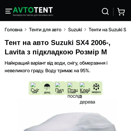
Головна
Тенти для авто
Suzuki
Тенти на Suzuki SX
Тент на авто Suzuki SX4 2006-,
Lavita з підкладкою Розмір M
Найкращий варіант від води, снігу, обмерзання і
невеликого граду. Воду тримає на 95%.
мороз
сніг
дощ
пил
птахи
листя