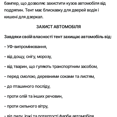
бампер, що дозволяє захистити кузов автомобіля від
подряпин. Тент має блискавку для дверей водія і
кишені для дзеркал.
ЗАХИСТ АВТОМОБІЛЯ
Завдяки своїй власності тент захищає автомобіль від:
-
УФ-випромінювання,
-
від дощу, снігу, морозу,
-
від тварин, що гуляють транспортним засобом,
-
перед смолою, деревними соками та листям,
-
до пташиного посліду,
-
проти олій та інших речовин,
-
проти сильного вітру,
-
від пилу, іржі та потертості фарби автомобіля,