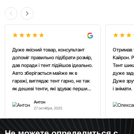
Дуже якісний товар, консультант
Отримав 
допоміг правильно підібрати розмір,
Кайрон. Р
дав поради і тент підійшов ідеально.
Тент шика
Авто зберігається майже як в
дуже зад
гаражі, виглядає тент гарно, не так
Дуже зруч
як дешеві тенти, які здуває першим
і знімати.
вітром. Гарно кріпиться.
Антон
Рекомендую однозначно!
27 октября, 2025
Не можете определиться с