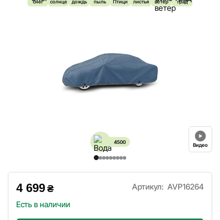
снег
солнце
дождь
пыль
Птици
листья
ветер
град
4500
Видео
4 699
Артикул:
AVP16264
₴
Есть в наличии