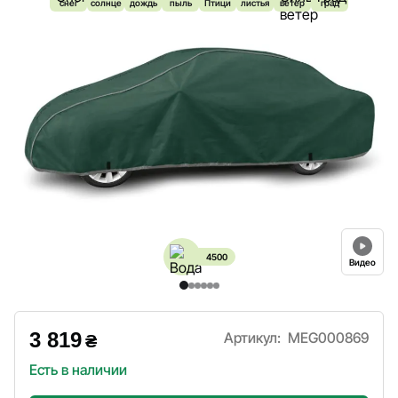
снег
солнце
дождь
пыль
Птици
листья
ветер
град
4500
Видео
3 819
Артикул:
MEG000869
₴
Есть в наличии