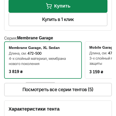
Купить
Купить в 1 клик
Серия:
Membrane Garage
Mobile Garage
Membrane Garage, XL Sedan
Длина, см:
472-
Длина, см:
472-500
3-х слойный ма
4-х слойный материал, мембрана
защиты
нового поколения
3 819
₴
3 159
₴
Посмотреть все серии тентов (5)
Характеристики тента