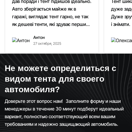
дав поради і тент підійшов ідеально.
Тент шика
Авто зберігається майже як в
дуже зад
гаражі, виглядає тент гарно, не так
Дуже зруч
як дешеві тенти, які здуває першим
і знімати.
вітром. Гарно кріпиться.
Антон
Рекомендую однозначно!
27 октября, 2025
Не можете определиться с
видом тента для своего
автомобиля?
Доверьте этот вопрос нам! Заполните форму и наши
менеджеры в течение 30 минут подберут идеальный
вариант, полностью соответствующий всем вашим
требованиям и надежно защищающий автомобиль.