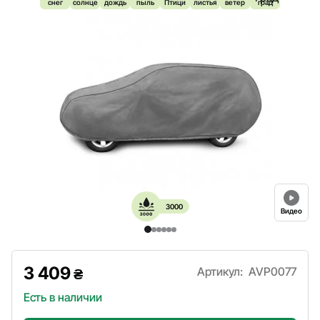
снег
солнце
дождь
пыль
Птици
листья
ветер
град
3000
Видео
3 409
Артикул:
AVP0077
₴
Есть в наличии