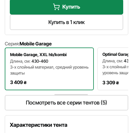
Купить
Купить в 1 клик
Серия:
Mobile Garage
Optimal Garage,
Mobile Garage, XXL hb/kombi
Длина, см:
430
Длина, см:
430-460
3-х слойный м
3-х слойный материал, средний уровень
уровень защит
защиты
3 409
3 309
₴
₴
Посмотреть все серии тентов (5)
Характеристики тента