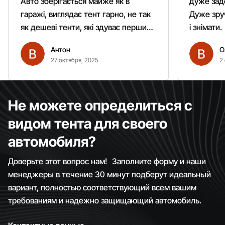
Авто зберігається майже як в
дуже зад
гаражі, виглядає тент гарно, не так
Дуже зруч
як дешеві тенти, які здуває першим
і знімати.
вітром. Гарно кріпиться.
Антон
О
Рекомендую однозначно!
27 октября, 2025
2
Не можете определиться с
видом тента для своего
автомобиля?
Доверьте этот вопрос нам! Заполните форму и наши
менеджеры в течение 30 минут подберут идеальный
вариант, полностью соответствующий всем вашим
требованиям и надежно защищающий автомобиль.