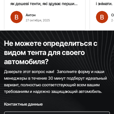
як дешеві тенти, які здуває першим
і знімати.
вітром. Гарно кріпиться.
Антон
О
Рекомендую однозначно!
27 октября, 2025
2
Не можете определиться с
видом тента для своего
автомобиля?
Доверьте этот вопрос нам! Заполните форму и наши
менеджеры в течение 30 минут подберут идеальный
вариант, полностью соответствующий всем вашим
требованиям и надежно защищающий автомобиль.
Контактные данные