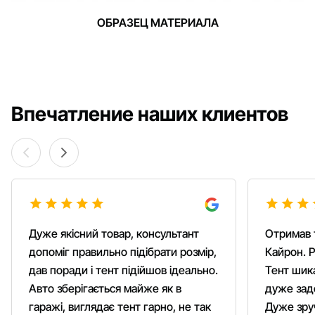
ОБРАЗЕЦ МАТЕРИАЛА
Впечатление наших клиентов
Дуже якісний товар, консультант
Отримав 
допоміг правильно підібрати розмір,
Кайрон. Р
дав поради і тент підійшов ідеально.
Тент шика
Авто зберігається майже як в
дуже зад
гаражі, виглядає тент гарно, не так
Дуже зруч