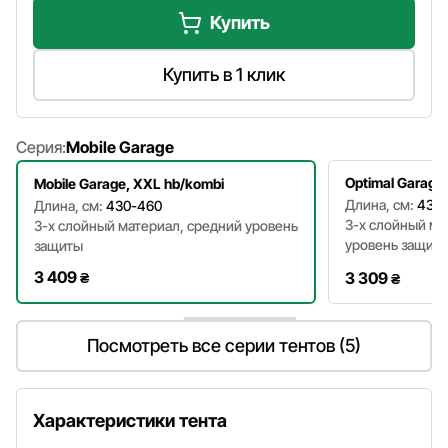
Купить
Купить в 1 клик
Серия:
Mobile Garage
Optimal Garage,
Mobile Garage, XXL hb/kombi
Длина, см:
430
Длина, см:
430-460
3-х слойный м
3-х слойный материал, средний уровень
уровень защит
защиты
3 409
3 309
₴
₴
Посмотреть все серии тентов (5)
Характеристики тента