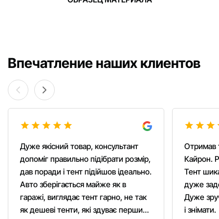
Впечатление наших клиентов
Дуже якісний товар, консультант
Отримав 
допоміг правильно підібрати розмір,
Кайрон. Р
дав поради і тент підійшов ідеально.
Тент шика
Авто зберігається майже як в
дуже зад
гаражі, виглядає тент гарно, не так
Дуже зруч
як дешеві тенти, які здуває першим
і знімати.