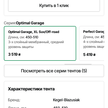
Купить в 1 клик
Серия:
Optimal Garage
Perfect Garage,
Optimal Garage, XL Suv/Off-road
Длина, см:
450-
Длина, см:
450-510
4-х слойный ма
3-х слойный мембранный, средний
уровень защит
уровень защиты
3 519
5 419
₴
₴
Посмотреть все серии тентов (5)
Характеристики тента
Бренд:
Kegel-Blazusiak