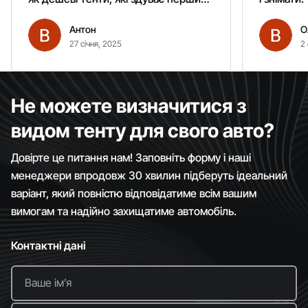
вітром. Гарно кріпиться.
Антон
О
Рекомендую однозначно!
27 січня, 2025
2 
Не можете визначитися з
видом тенту для свого авто?
Довірте це питання нам! Заповніть форму і наші
менеджери впродовж 30 хвилин підберуть ідеальний
варіант, який повністю відповідатиме всім вашим
вимогам та надійно захищатиме автомобіль.
Контактні дані
Ваше імʼя