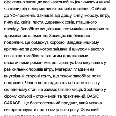
ефективно захищає весь автомобіль (включаючи нижні
частини) від несприятливих впливів довкілля. Стійкий
до УФ-променів. Захищає від дощу, снігу, морозу, вітру,
пилу від квітів, листя, деревних соків, пташиного
посліду. Запобігає вицвітанню, потьмянінню лакових та
хромованих елементів. Захищає від більшості
подряпин. Це обмежує корозію. Завдяки міцному
кріпленню за допомогою знімача зі шнуром навколо
всього автомобіля та зашитим додатковими
еластичними ременями, це гарантує безпеку навіть у
разі сильних поривів вітру. Матеріал гладкий на
внутрішній стороні тенту, що також запобігає появі
подряпин. Чохол легко одягається і тягнеться, а у
складеному стані не займає багато місця. Зроблено у
сірому кольорі – стриманий та практичний. BASIC
GARAGE – це багатосезонний продукт, який можна
використовувати протягом усього року. Фірмовий