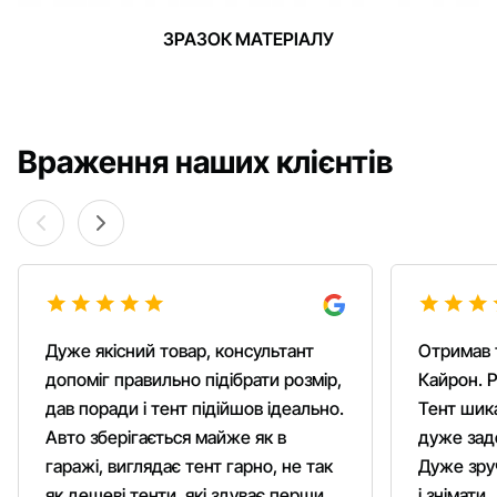
ЗРАЗОК МАТЕРІАЛУ
Враження наших клієнтів
Дуже якісний товар, консультант
Отримав 
допоміг правильно підібрати розмір,
Кайрон. Р
дав поради і тент підійшов ідеально.
Тент шика
Авто зберігається майже як в
дуже зад
гаражі, виглядає тент гарно, не так
Дуже зруч
як дешеві тенти, які здуває першим
і знімати.