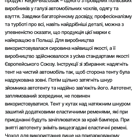
продукт Kegel-Błażusiak – одного з провідних польських
виробників у галузі автомобільних чохлів, одягу та
взуття. Завдяки багаторічному досвіду, професіоналізму
та турботі про всі, навіть найдрібніші деталі, можна з
упевненістю сказати, що продукція цієї марки є
найкращою в Польщі. Для виробництва
використовувалася сировина найвищої якості, а її
виробництво здійснювалося з усіма стандартами якості
Європейського Союзу. Інструкції зі збирання: надягніть
тент на чистий автомобіль так, щоб сторона тенту була
надрукована зовні. Потім щільно затягніть шнур
зйомника автотенту та надійно зав'яжіть його. Автотент,
заплямований зсередини, не повинен
використовуватися. Тент у кутах над натяжним шнуром
зашитий додатковими еластичними ременями, які при
приєднанні будуть зачіплюватися за край бампера. При
знятті автотенту зніміть вищезгадані еластичні ремені.
Чохол для використання лише на припаркованому