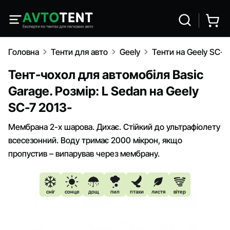
Головна
Тенти для авто
Geely
Тенти на Geely SC-7
Тент-чохол для автомобіля Basic
Garage. Розмір: L Sedan на Geely
SC-7 2013-
Мембрана 2-х шарова. Дихає. Стійкий до ультрафіолету
всесезонний. Воду тримає 2000 мікрон, якщо
пропустив – випарував через мембрану.
сніг
сонце
дощ
пил
птахи
листя
вітер