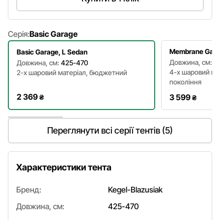
Серія:
Basic Garage
Membrane Gara
Basic Garage, L Sedan
Довжина, см:
4
Довжина, см:
425-470
4-х шаровий ма
2-х шаровий матеріал, бюджетний
покоління
2 369
3 599
₴
₴
Переглянути всі серії тентів (5)
Характеристики тента
Бренд:
Kegel-Blazusiak
Довжина, см:
425-470