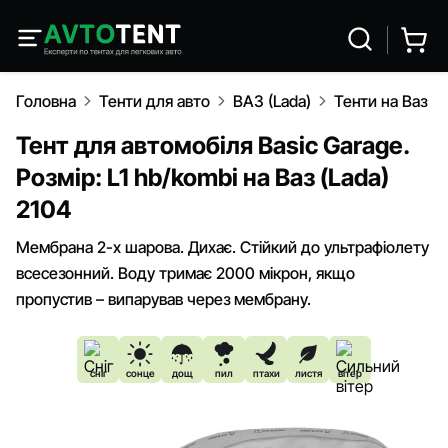
Головна
Тенти для авто
ВАЗ (Lada)
Тенти на Ваз (L
Тент для автомобіля Basic Garage.
Розмір: L1 hb/kombi на Ваз (Lada)
2104
Мембрана 2-х шарова. Дихає. Стійкий до ультрафіолету
всесезонний. Воду тримає 2000 мікрон, якщо
пропустив – випарував через мембрану.
сніг
сонце
дощ
пил
птахи
листя
вітер