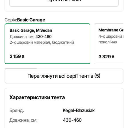
Серія:
Basic Garage
Membrane Garag
Basic Garage, M Sedan
4-х шаровий ма
Довжина, см:
430-460
покоління
2-х шаровий матеріал, бюджетний
2 159
3 329
₴
₴
Переглянути всі серії тентів (5)
Характеристики тента
Бренд:
Kegel-Blazusiak
Довжина, см:
430-460