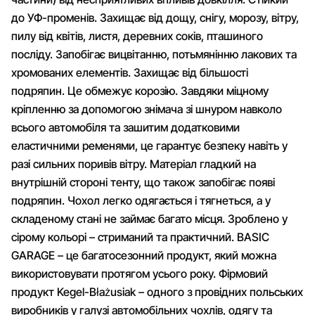
до УФ-променів. Захищає від дощу, снігу, морозу, вітру,
пилу від квітів, листя, деревних соків, пташиного
посліду. Запобігає вицвітанню, потьмянінню лакових та
хромованих елементів. Захищає від більшості
подряпин. Це обмежує корозію. Завдяки міцному
кріпленню за допомогою знімача зі шнуром навколо
всього автомобіля та зашитим додатковими
еластичними ременями, це гарантує безпеку навіть у
разі сильних поривів вітру. Матеріал гладкий на
внутрішній стороні тенту, що також запобігає появі
подряпин. Чохол легко одягається і тягнеться, а у
складеному стані не займає багато місця. Зроблено у
сірому кольорі – стриманий та практичний. BASIC
GARAGE – це багатосезонний продукт, який можна
використовувати протягом усього року. Фірмовий
продукт Kegel-Błażusiak – одного з провідних польських
виробників у галузі автомобільних чохлів, одягу та