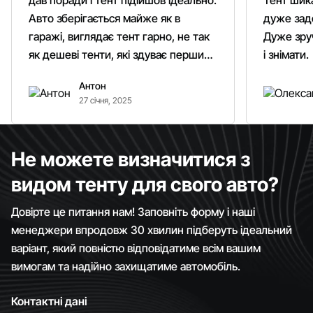
дав поради і тент підійшов ідеально.
Тент шика
Авто зберігається майже як в
дуже зад
гаражі, виглядає тент гарно, не так
Дуже зруч
як дешеві тенти, які здуває першим
і знімати.
вітром. Гарно кріпиться.
Антон
Рекомендую однозначно!
27 січня, 2025
Не можете визначитися з
видом тенту для свого авто?
Довірте це питання нам! Заповніть форму і наші
менеджери впродовж 30 хвилин підберуть ідеальний
варіант, який повністю відповідатиме всім вашим
вимогам та надійно захищатиме автомобіль.
Контактні дані