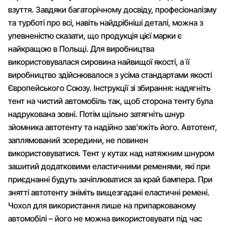
взуття. Завдяки багаторічному досвіду, професіоналізму
та турботі про всі, навіть найдрібніші деталі, можна з
упевненістю сказати, що продукція цієї марки є
найкращою в Польщі. Для виробництва
використовувалася сировина найвищої якості, а її
виробництво здійснювалося з усіма стандартами якості
Європейського Союзу. Інструкції зі збирання: надягніть
тент на чистий автомобіль так, щоб сторона тенту була
надрукована зовні. Потім щільно затягніть шнур
зйомника автотенту та надійно зав'яжіть його. Автотент,
заплямований зсередини, не повинен
використовуватися. Тент у кутах над натяжним шнуром
зашитий додатковими еластичними ременями, які при
приєднанні будуть зачіплюватися за край бампера. При
знятті автотенту зніміть вищезгадані еластичні ремені.
Чохол для використання лише на припаркованому
автомобілі – його не можна використовувати під час