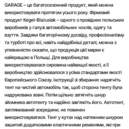
GARAGE – це багатосезонний продукт, який можна
використовувати протягом усього року. Фірмовий
продукт Kegel-Błażusiak – одного з провідних польських
виробників у галузі автомобільних чохлів, одягу та
взуття. Завдяки багаторічному досвіду, професіоналізму
та турботі про всі, навіть найдрібніші деталі, можна з
упевненістю сказати, що продукція цієї марки є
найкращою в Польщі. Для виробництва
використовувалася сировина найвищої якості, а її
виробництво здійснювалося з усіма стандартами якості
Європейського Союзу. Інструкції зі збирання: надягніть
тент на чистий автомобіль так, щоб сторона тенту була
надрукована зовні. Потім щільно затягніть шнур
зйомника автотенту та надійно зав'яжіть його. Автотент,
заплямований зсередини, не повинен
використовуватися. Тент у кутах над натяжним шнуром
зашитий додатковими еластичними ременями, які при