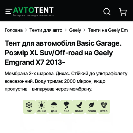
Головна
Тенти для авто
Geely
Тенти на Geely Emgr
Тент для автомобіля Basic Garage.
Розмір XL Suv/Off-road на Geely
Emgrand Х7 2013-
Мембрана 2-х шарова. Дихає. Стійкий до ультрафіолету
всесезонний. Воду тримає 2000 мікрон, якщо
пропустив – випарував через мембрану.
сніг
сонце
дощ
пил
птахи
листя
вітер