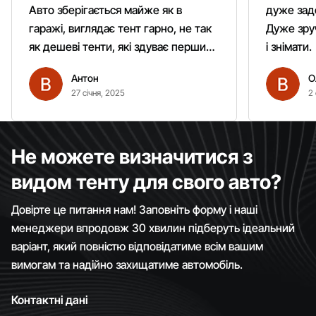
Авто зберігається майже як в
дуже зад
гаражі, виглядає тент гарно, не так
Дуже зруч
як дешеві тенти, які здуває першим
і знімати.
вітром. Гарно кріпиться.
Антон
О
Рекомендую однозначно!
27 січня, 2025
2 
Не можете визначитися з
видом тенту для свого авто?
Довірте це питання нам! Заповніть форму і наші
менеджери впродовж 30 хвилин підберуть ідеальний
варіант, який повністю відповідатиме всім вашим
вимогам та надійно захищатиме автомобіль.
Контактні дані