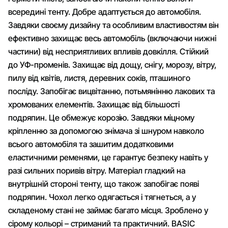
всередині тенту. Добре адаптується до автомобіля.
Завдяки своєму дизайну та особливим властивостям він
ефективно захищає весь автомобіль (включаючи нижні
частини) від несприятливих впливів довкілля. Стійкий
до УФ-променів. Захищає від дощу, снігу, морозу, вітру,
пилу від квітів, листя, деревних соків, пташиного
посліду. Запобігає вицвітанню, потьмянінню лакових та
хромованих елементів. Захищає від більшості
подряпин. Це обмежує корозію. Завдяки міцному
кріпленню за допомогою знімача зі шнуром навколо
всього автомобіля та зашитим додатковими
еластичними ременями, це гарантує безпеку навіть у
разі сильних поривів вітру. Матеріал гладкий на
внутрішній стороні тенту, що також запобігає появі
подряпин. Чохол легко одягається і тягнеться, а у
складеному стані не займає багато місця. Зроблено у
сірому кольорі – стриманий та практичний. BASIC