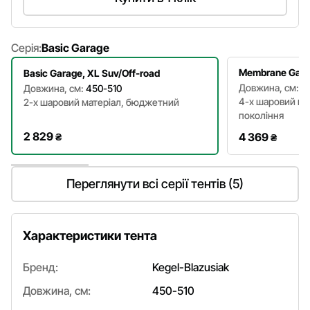
Серія:
Basic Garage
Membrane Garag
Basic Garage, XL Suv/Off-road
Довжина, см:
4
Довжина, см:
450-510
4-х шаровий ма
2-х шаровий матеріал, бюджетний
покоління
2 829
4 369
₴
₴
Переглянути всі серії тентів (5)
Характеристики тента
Бренд:
Kegel-Blazusiak
Довжина, см:
450-510