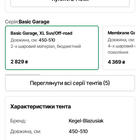
Серія:
Basic Garage
Membrane Garag
Basic Garage, XL Suv/Off-road
Довжина, см:
4
Довжина, см:
450-510
4-х шаровий ма
2-х шаровий матеріал, бюджетний
покоління
2 829
4 369
₴
₴
Переглянути всі серії тентів (5)
Характеристики тента
Бренд:
Kegel-Blazusiak
Довжина, см:
450-510