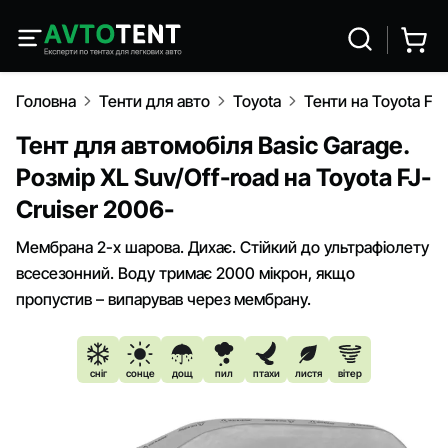
Головна
Тенти для авто
Toyota
Тенти на Toyota FJ-
Тент для автомобіля Basic Garage.
Розмір XL Suv/Off-road на Toyota FJ-
Cruiser 2006-
Мембрана 2-х шарова. Дихає. Стійкий до ультрафіолету
всесезонний. Воду тримає 2000 мікрон, якщо
пропустив – випарував через мембрану.
сніг
сонце
дощ
пил
птахи
листя
вітер