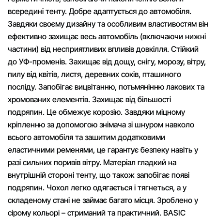
всередині тенту. Добре адаптується до автомобіля.
Завдяки своєму дизайну та особливим властивостям він
ефективно захищає весь автомобіль (включаючи нижні
частини) від несприятливих впливів довкілля. Стійкий
до УФ-променів. Захищає від дощу, снігу, морозу, вітру,
пилу від квітів, листя, деревних соків, пташиного
посліду. Запобігає вицвітанню, потьмянінню лакових та
хромованих елементів. Захищає від більшості
подряпин. Це обмежує корозію. Завдяки міцному
кріпленню за допомогою знімача зі шнуром навколо
всього автомобіля та зашитим додатковими
еластичними ременями, це гарантує безпеку навіть у
разі сильних поривів вітру. Матеріал гладкий на
внутрішній стороні тенту, що також запобігає появі
подряпин. Чохол легко одягається і тягнеться, а у
складеному стані не займає багато місця. Зроблено у
сірому кольорі – стриманий та практичний. BASIC