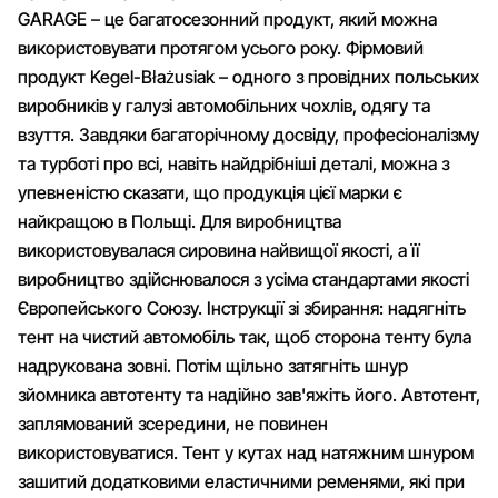
GARAGE – це багатосезонний продукт, який можна
використовувати протягом усього року. Фірмовий
продукт Kegel-Błażusiak – одного з провідних польських
виробників у галузі автомобільних чохлів, одягу та
взуття. Завдяки багаторічному досвіду, професіоналізму
та турботі про всі, навіть найдрібніші деталі, можна з
упевненістю сказати, що продукція цієї марки є
найкращою в Польщі. Для виробництва
використовувалася сировина найвищої якості, а її
виробництво здійснювалося з усіма стандартами якості
Європейського Союзу. Інструкції зі збирання: надягніть
тент на чистий автомобіль так, щоб сторона тенту була
надрукована зовні. Потім щільно затягніть шнур
зйомника автотенту та надійно зав'яжіть його. Автотент,
заплямований зсередини, не повинен
використовуватися. Тент у кутах над натяжним шнуром
зашитий додатковими еластичними ременями, які при