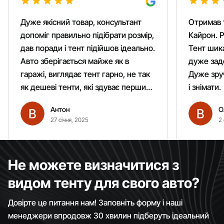
Дуже якісний товар, консультант
Отримав 
допоміг правильно підібрати розмір,
Кайрон. Р
дав поради і тент підійшов ідеально.
Тент шика
Авто зберігається майже як в
дуже зад
гаражі, виглядає тент гарно, не так
Дуже зруч
як дешеві тенти, які здуває першим
і знімати.
вітром. Гарно кріпиться.
Антон
О
Рекомендую однозначно!
27 січня, 2025
2 
Не можете визначитися з
видом тенту для свого авто?
Довірте це питання нам! Заповніть форму і наші
менеджери впродовж 30 хвилин підберуть ідеальний