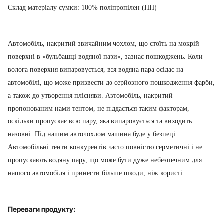
Склад матеріалу сумки: 100% поліпропілен (ПП)
Автомобіль, накритий звичайним чохлом, що стоїть на мокрій
поверхні в «бульбашці водяної пари», зазнає пошкоджень. Коли
волога поверхня випаровується, вся водяна пара осідає на
автомобілі, що може призвести до серйозного пошкодження фарби,
а також до утворення плісняви. Автомобіль, накритий
пропонованим нами тентом, не піддається таким факторам,
оскільки пропускає всю пару, яка випаровується та виходить
назовні. Під нашим авточохлом машина буде у безпеці.
Автомобільні тенти конкурентів часто повністю герметичні і не
пропускають водяну пару, що може бути дуже небезпечним для
нашого автомобіля і принести більше шкоди, ніж користі.
Переваги продукту: