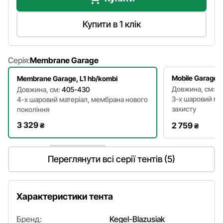
Купити в 1 клік
Серія:
Membrane Garage
Mobile Garage, 
Membrane Garage, L1 hb/kombi
Довжина, см:
4
Довжина, см:
405-430
3-х шаровий мат
4-х шаровий матеріал, мембрана нового
захисту
покоління
3 329
2 759
₴
₴
Переглянути всі серії тентів (5)
Характеристики тента
Бренд:
Kegel-Blazusiak