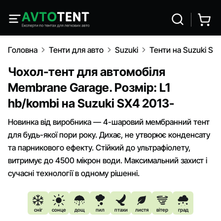
Головна
Тенти для авто
Suzuki
Тенти на Suzuki SX
Чохол-тент для автомобіля
Membrane Garage. Розмір: L1
hb/kombi на Suzuki SX4 2013-
Новинка від виробника — 4-шаровий мембранний тент
для будь-якої пори року. Дихає, не утворює конденсату
та парникового ефекту. Стійкий до ультрафіолету,
витримує до 4500 мікрон води. Максимальний захист і
сучасні технології в одному рішенні.
сніг
сонце
дощ
пил
птахи
листя
вітер
град