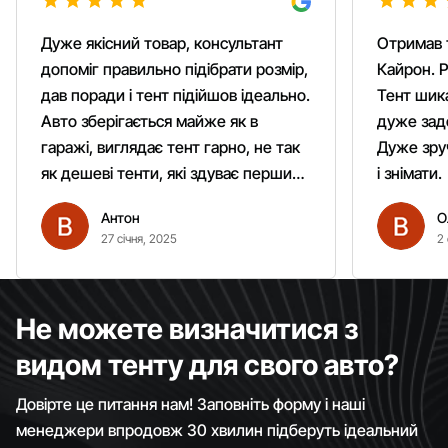
Дуже якісний товар, консультант
Отримав 
допоміг правильно підібрати розмір,
Кайрон. Р
дав поради і тент підійшов ідеально.
Тент шика
Авто зберігається майже як в
дуже зад
гаражі, виглядає тент гарно, не так
Дуже зруч
як дешеві тенти, які здуває першим
і знімати.
вітром. Гарно кріпиться.
Антон
О
Рекомендую однозначно!
27 січня, 2025
2 
Не можете визначитися з
видом тенту для свого авто?
Довірте це питання нам! Заповніть форму і наші
менеджери впродовж 30 хвилин підберуть ідеальний