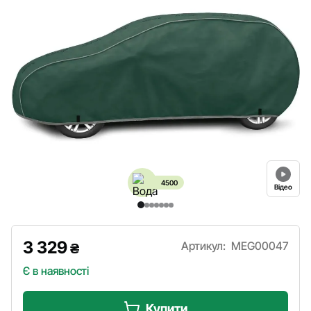
4500
Відео
3 329
Артикул:
MEG00047
₴
Є в наявності
Купити