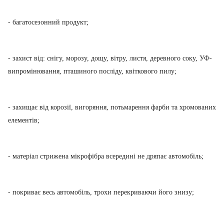
- багатосезонний продукт;
- захист від: снігу, морозу, дощу, вітру, листя, деревного соку, УФ-
випромінювання, пташиного посліду, квіткового пилу;
- захищає від корозії, вигоряння, потьмарення фарби та хромованих
елементів;
- матеріал стрижена мікрофібра всередині не дряпає автомобіль;
- покриває весь автомобіль, трохи перекриваючи його знизу;