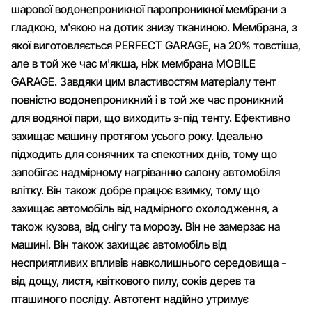
шарової водонепроникної паропроникної мембрани з
гладкою, м'якою на дотик знизу тканиною. Мембрана, з
якої виготовляється PERFECT GARAGE, на 20% товстіша,
але в той же час м'якша, ніж мембрана MOBILE
GARAGE. Завдяки цим властивостям матеріалу тент
повністю водонепроникний і в той же час проникний
для водяної пари, що виходить з-під тенту. Ефективно
захищає машину протягом усього року. Ідеально
підходить для сонячних та спекотних днів, тому що
запобігає надмірному нагріванню салону автомобіля
влітку. Він також добре працює взимку, тому що
захищає автомобіль від надмірного охолодження, а
також кузова, від снігу та морозу. Він не замерзає на
машині. Він також захищає автомобіль від
несприятливих впливів навколишнього середовища -
від дощу, листя, квіткового пилу, соків дерев та
пташиного посліду. Автотент надійно утримує