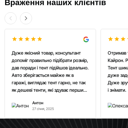
Враження наших клієнтів
Дуже якісний товар, консультант
Отримав 
допоміг правильно підібрати розмір,
Кайрон. Р
дав поради і тент підійшов ідеально.
Тент шика
Авто зберігається майже як в
дуже зад
гаражі, виглядає тент гарно, не так
Дуже зруч
як дешеві тенти, які здуває першим
і знімати.
вітром. Гарно кріпиться.
Антон
Рекомендую однозначно!
27 січня, 2025