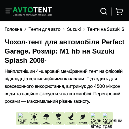
Головна
Тенти для авто
Suzuki
Тенти на Suzuki Sp
Чохол-тент для автомобіля Perfect
Garage. Розмір: M1 hb на Suzuki
Splash 2008-
Найплотніший 4-шаровий мембранний тент на флісовій
підкладці з вентиляційними каналами. Підходить для
всесезонного використання, витримує до 4500 мікрон
води та надійно фіксується на автомобілі. Перевірений
роками — максимальний рівень захисту.
сніг
сонце
дощ
пил
птахи
листя
вітер
град