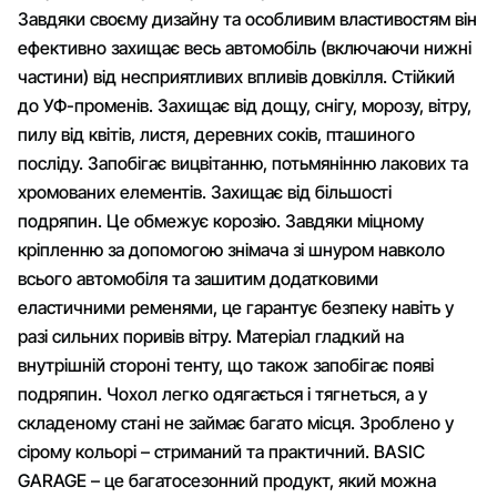
Завдяки своєму дизайну та особливим властивостям він
ефективно захищає весь автомобіль (включаючи нижні
частини) від несприятливих впливів довкілля. Стійкий
до УФ-променів. Захищає від дощу, снігу, морозу, вітру,
пилу від квітів, листя, деревних соків, пташиного
посліду. Запобігає вицвітанню, потьмянінню лакових та
хромованих елементів. Захищає від більшості
подряпин. Це обмежує корозію. Завдяки міцному
кріпленню за допомогою знімача зі шнуром навколо
всього автомобіля та зашитим додатковими
еластичними ременями, це гарантує безпеку навіть у
разі сильних поривів вітру. Матеріал гладкий на
внутрішній стороні тенту, що також запобігає появі
подряпин. Чохол легко одягається і тягнеться, а у
складеному стані не займає багато місця. Зроблено у
сірому кольорі – стриманий та практичний. BASIC
GARAGE – це багатосезонний продукт, який можна