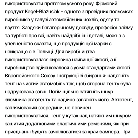
використовувати протягом усього року. Фірмовий
продукт Kegel-Błażusiak – одного з провідних польських
виробників у галузі автомобільних чохлів, одягу та
взуття. Завдяки багаторічному досвіду, професіоналізму
та турботі про всі, навіть найдрібніші деталі, можна з
упевненістю сказати, що продукція цієї марки є
найкращою в Польщі. Для виробництва
використовувалася сировина найвищої якості, а її
виробництво здійснювалося з усіма стандартами якості
Європейського Союзу. Інструкції зі збирання: надягніть
тент на чистий автомобіль так, щоб сторона тенту була
надрукована зовні. Потім щільно затягніть шнур
зйомника автотенту та надійно зав'яжіть його. Автотент,
заплямований зсередини, не повинен
використовуватися. Тент у кутах над натяжним шнуром
зашитий додатковими еластичними ременями, які при
приєднанні будуть зачіплюватися за край бампера. При