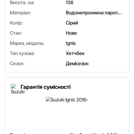
Висота, см:
136
Матеріал:
Водонепроникна паропроникна мембрана з гладкою, м'якою на дотик знизу тканиною.
Колір:
Сірий
Стан:
Нове
Марка, модель:
Ignis
Тип кузова:
Хетчбек
Сезон:
Демісезон
Гарантія сумісності