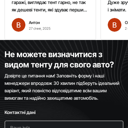
гаражі, виглядає тент гарно, не так
Дуже зруч
як дешеві тенти, які здуває першим
і знімати.
вітром. Гарно кріпиться.
Антон
О
Рекомендую однозначно!
27 січня, 2025
2 
Не можете визначитися з
видом тенту для свого авто?
Довірте це питання нам! Заповніть форму і наші
менеджери впродовж 30 хвилин підберуть ідеальний
варіант, який повністю відповідатиме всім вашим
вимогам та надійно захищатиме автомобіль.
Контактні дані
Ваше імʼя