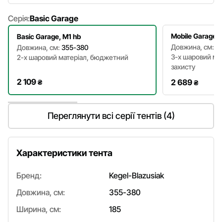
Серія:
Basic Garage
Mobile Garage, 
Basic Garage, M1 hb
Довжина, см:
3
Довжина, см:
355-380
3-х шаровий мат
2-х шаровий матеріал, бюджетний
захисту
2 109
2 689
₴
₴
Переглянути всі серії тентів (4)
Характеристики тента
Бренд:
Kegel-Blazusiak
Довжина, см:
355-380
Ширина, см:
185