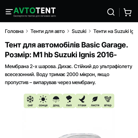
Головна
Тенти для авто
Suzuki
Тенти на Suzuki Ign
Тент для автомобілів Basic Garage.
Розмір: M1 hb Suzuki Ignis 2016-
Мембрана 2-х шарова. Дихає. Стійкий до ультрафіолету
всесезонний. Воду тримає 2000 мікрон, якщо
пропустив – випарував через мембрану.
сніг
сонце
дощ
пил
птахи
листя
вітер